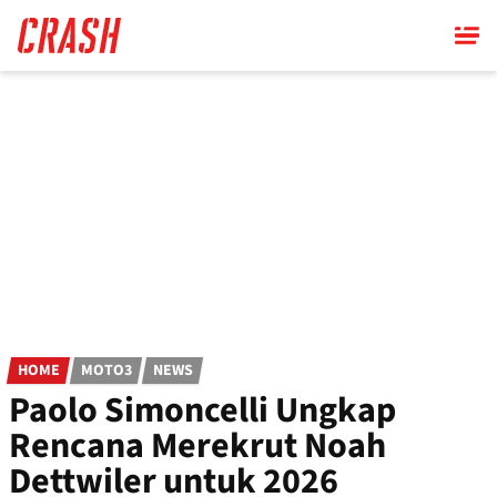
Skip
to
main
content
HOME
MOTO3
NEWS
Paolo Simoncelli Ungkap
Rencana Merekrut Noah
Dettwiler untuk 2026