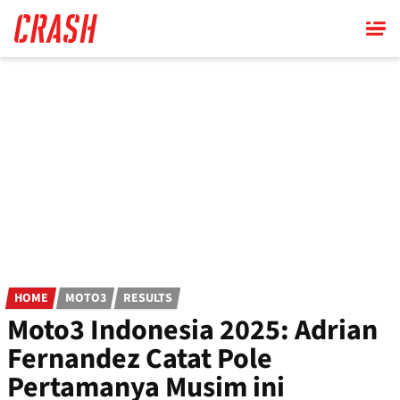
Skip
to
main
content
HOME
MOTO3
RESULTS
Moto3 Indonesia 2025: Adrian
Fernandez Catat Pole
Pertamanya Musim ini