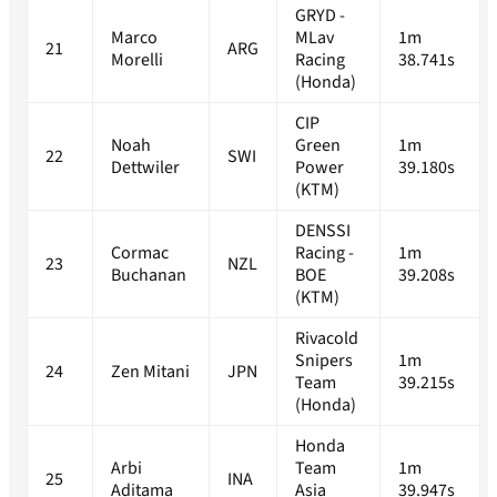
GRYD -
Marco
MLav
1m
21
ARG
Morelli
Racing
38.741s
(Honda)
CIP
Noah
Green
1m
22
SWI
Dettwiler
Power
39.180s
(KTM)
DENSSI
Cormac
Racing -
1m
23
NZL
Buchanan
BOE
39.208s
(KTM)
Rivacold
Snipers
1m
24
Zen Mitani
JPN
Team
39.215s
(Honda)
Honda
Arbi
Team
1m
25
INA
Aditama
Asia
39.947s