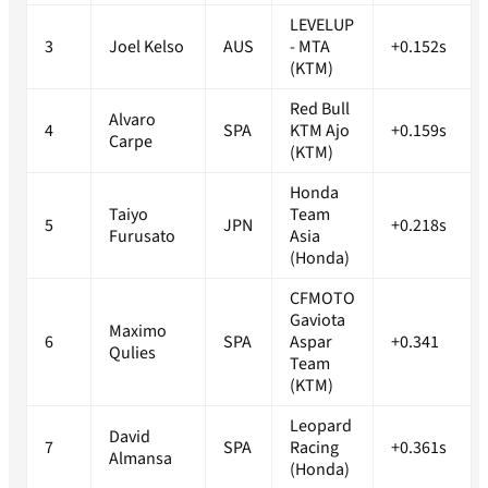
LEVELUP
3
Joel Kelso
AUS
- MTA
+0.152s
(KTM)
Red Bull
Alvaro
4
SPA
KTM Ajo
+0.159s
Carpe
(KTM)
Honda
Taiyo
Team
5
JPN
+0.218s
Furusato
Asia
(Honda)
CFMOTO
Gaviota
Maximo
6
SPA
Aspar
+0.341
Qulies
Team
(KTM)
Leopard
David
7
SPA
Racing
+0.361s
Almansa
(Honda)