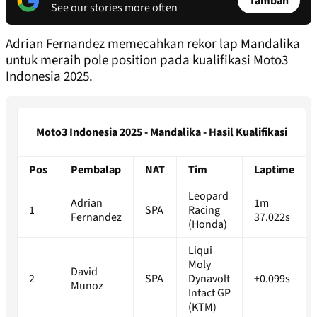
Tambah
See our stories more often
Adrian Fernandez memecahkan rekor lap Mandalika
untuk meraih pole position pada kualifikasi Moto3
Indonesia 2025.
Moto3 Indonesia 2025 - Mandalika - Hasil Kualifikasi
Pos
Pembalap
NAT
Tim
Laptime
Leopard
Adrian
1m
1
SPA
Racing
Fernandez
37.022s
(Honda)
Liqui
Moly
David
2
SPA
Dynavolt
+0.099s
Munoz
Intact GP
(KTM)