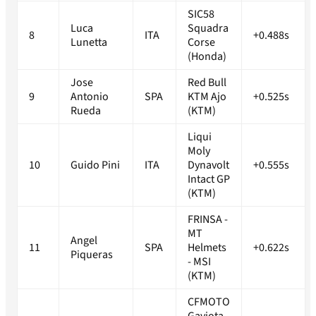
SIC58
Luca
Squadra
8
ITA
+0.488s
Lunetta
Corse
(Honda)
Jose
Red Bull
9
Antonio
SPA
KTM Ajo
+0.525s
Rueda
(KTM)
Liqui
Moly
10
Guido Pini
ITA
Dynavolt
+0.555s
Intact GP
(KTM)
FRINSA -
MT
Angel
11
SPA
Helmets
+0.622s
Piqueras
- MSI
(KTM)
CFMOTO