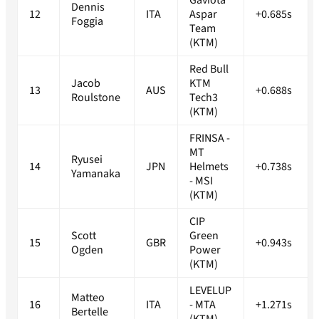
Gaviota
Dennis
12
ITA
Aspar
+0.685s
Foggia
Team
(KTM)
Red Bull
Jacob
KTM
13
AUS
+0.688s
Roulstone
Tech3
(KTM)
FRINSA -
MT
Ryusei
14
JPN
Helmets
+0.738s
Yamanaka
- MSI
(KTM)
CIP
Scott
Green
15
GBR
+0.943s
Ogden
Power
(KTM)
LEVELUP
Matteo
16
ITA
- MTA
+1.271s
Bertelle