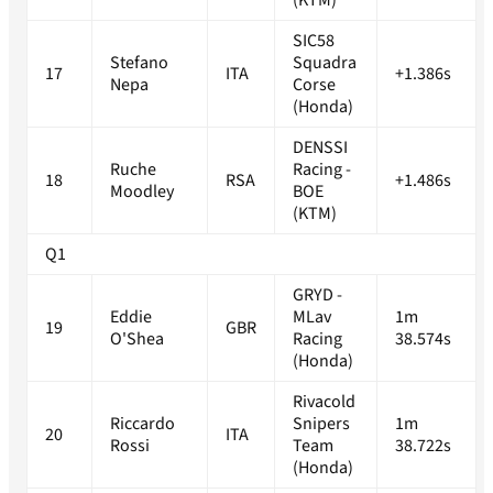
(KTM)
SIC58
Stefano
Squadra
17
ITA
+1.386s
Nepa
Corse
(Honda)
DENSSI
Ruche
Racing -
18
RSA
+1.486s
Moodley
BOE
(KTM)
Q1
GRYD -
Eddie
MLav
1m
19
GBR
O'Shea
Racing
38.574s
(Honda)
Rivacold
Riccardo
Snipers
1m
20
ITA
Rossi
Team
38.722s
(Honda)