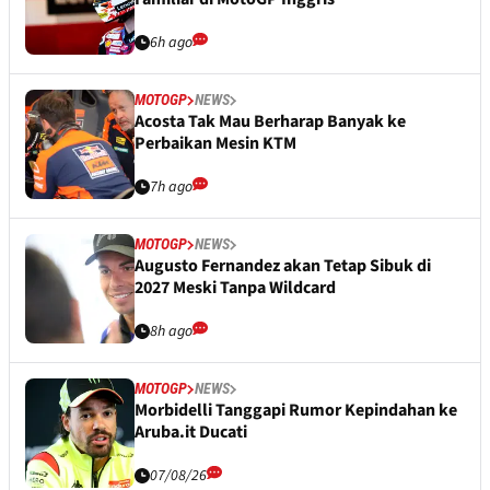
6h ago
MOTOGP
NEWS
Acosta Tak Mau Berharap Banyak ke
Perbaikan Mesin KTM
7h ago
MOTOGP
NEWS
Augusto Fernandez akan Tetap Sibuk di
2027 Meski Tanpa Wildcard
8h ago
MOTOGP
NEWS
Morbidelli Tanggapi Rumor Kepindahan ke
Aruba.it Ducati
07/08/26