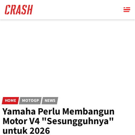
Skip
to
main
content
HOME
MOTOGP
NEWS
Yamaha Perlu Membangun
Motor V4 "Sesungguhnya"
untuk 2026