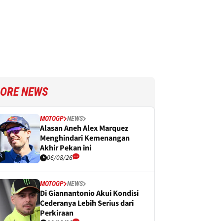
ORE NEWS
MOTOGP
NEWS
Alasan Aneh Alex Marquez
Menghindari Kemenangan
Akhir Pekan ini
06/08/26
MOTOGP
NEWS
Di Giannantonio Akui Kondisi
Cederanya Lebih Serius dari
Perkiraan