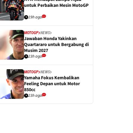
untuk Perbaikan Mesin MotoGP
19h ago
MOTOGP
NEWS
Jawaban Honda Yakinkan
Quartararo untuk Bergabung di
Musim 2027
23h ago
MOTOGP
NEWS
Yamaha Fokus Kembalikan
Feeling Depan untuk Motor
850cc
23h ago