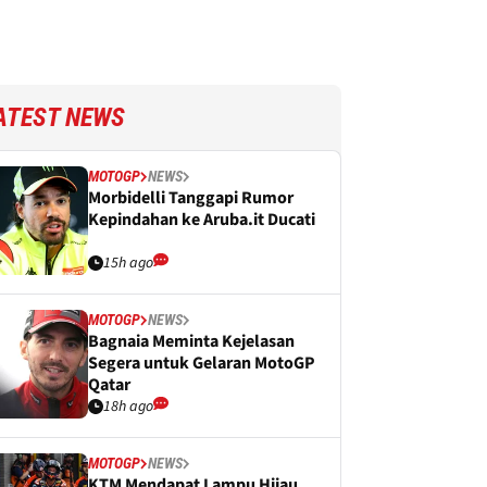
ATEST NEWS
MOTOGP
NEWS
Morbidelli Tanggapi Rumor
Kepindahan ke Aruba.it Ducati
15h ago
MOTOGP
NEWS
Bagnaia Meminta Kejelasan
Segera untuk Gelaran MotoGP
Qatar
18h ago
MOTOGP
NEWS
KTM Mendapat Lampu Hijau