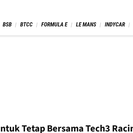
 BSB 
 BTCC 
 FORMULA E 
 LE MANS 
 INDYCAR 
ntuk Tetap Bersama Tech3 Raci