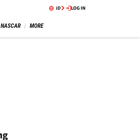
ID
LOG IN
 NASCAR 
 MORE 
ng