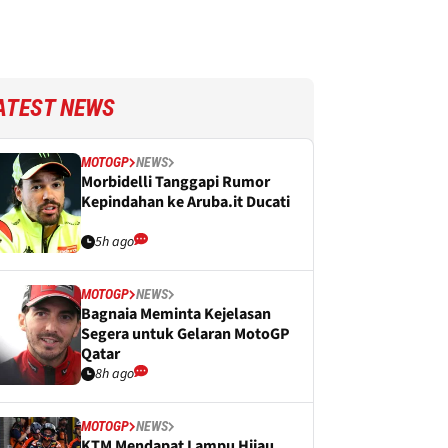
ATEST NEWS
MOTOGP
NEWS
Morbidelli Tanggapi Rumor
Kepindahan ke Aruba.it Ducati
5h ago
MOTOGP
NEWS
Bagnaia Meminta Kejelasan
Segera untuk Gelaran MotoGP
Qatar
8h ago
MOTOGP
NEWS
KTM Mendapat Lampu Hijau