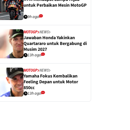
untuk Perbaikan Mesin MotoGP
9h ago
MOTOGP
NEWS
Jawaban Honda Yakinkan
Quartararo untuk Bergabung di
Musim 2027
13h ago
MOTOGP
NEWS
Yamaha Fokus Kembalikan
Feeling Depan untuk Motor
850cc
13h ago