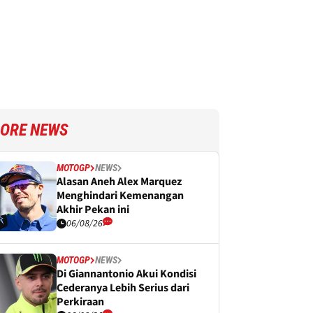
ORE NEWS
MOTOGP
NEWS
Alasan Aneh Alex Marquez
Menghindari Kemenangan
Akhir Pekan ini
06/08/26
MOTOGP
NEWS
Di Giannantonio Akui Kondisi
Cederanya Lebih Serius dari
Perkiraan