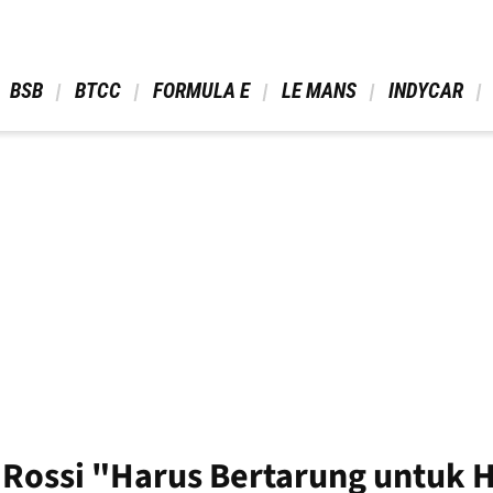
 BSB 
 BTCC 
 FORMULA E 
 LE MANS 
 INDYCAR 
Rossi "Harus Bertarung untuk H