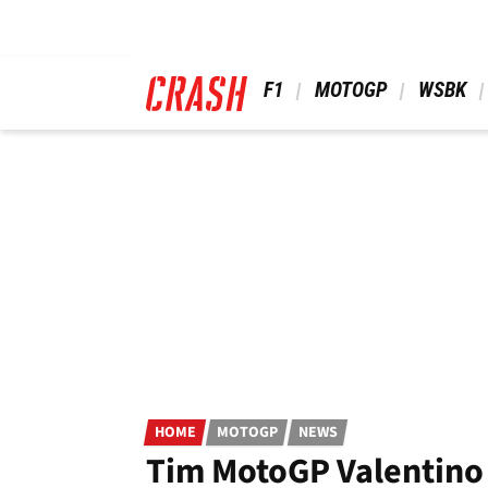
Skip
to
main
content
 F1 
 MOTOGP 
 WSBK 
HOME
MOTOGP
NEWS
Tim MotoGP Valentino 