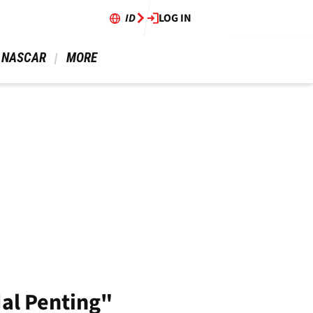
ID
LOG IN
 NASCAR 
 MORE 
al Penting"