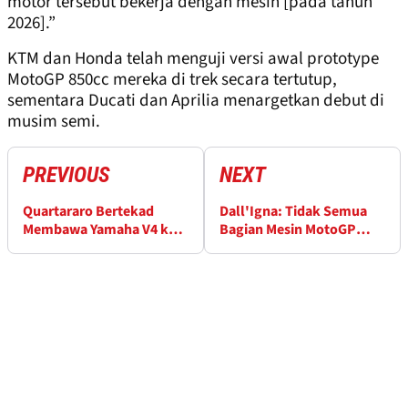
motor tersebut bekerja dengan mesin [pada tahun
2026].”
KTM dan Honda telah menguji versi awal prototype
MotoGP 850cc mereka di trek secara tertutup,
sementara Ducati dan Aprilia menargetkan debut di
musim semi.
PREVIOUS
NEXT
Quartararo Bertekad
Dall'Igna: Tidak Semua
Membawa Yamaha V4 ke
Bagian Mesin MotoGP
Limit Sejak Hari Pertama
Dibekukan di 2026