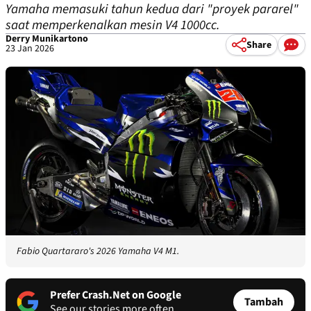
Yamaha memasuki tahun kedua dari "proyek pararel"
saat memperkenalkan mesin V4 1000cc.
Derry Munikartono
Share
23 Jan 2026
Fabio Quartararo's 2026 Yamaha V4 M1.
Prefer Crash.Net on Google
Tambah
See our stories more often