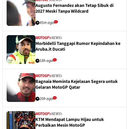
Augusto Fernandez akan Tetap Sibuk di
2027 Meski Tanpa Wildcard
45m ago
MOTOGP
NEWS
Morbidelli Tanggapi Rumor Kepindahan ke
Aruba.it Ducati
18h ago
MOTOGP
NEWS
Bagnaia Meminta Kejelasan Segera untuk
Gelaran MotoGP Qatar
20h ago
MOTOGP
NEWS
KTM Mendapat Lampu Hijau untuk
Perbaikan Mesin MotoGP