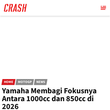
Skip
to
main
content
HOME
MOTOGP
NEWS
Yamaha Membagi Fokusnya
Antara 1000cc dan 850cc di
2026