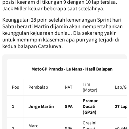
posisi keenam di tikungan 9 dengan 10 lap tersisa.
Jack Miller keluar beberapa saat setelahnya.
Keunggulan 28 poin setelah kemenangan Sprint hari
Sabtu berarti Martin dijamin akan mempertahankan
keunggulan kejuaraan dunia... Dia sekarang yakin
untuk memimpin klasemen apa pun yang terjadi di
kedua balapan Catalunya.
MotoGP Prancis - Le Mans - Hasil Balapan
Tim
Pos
Pembalap
NAT
Lap/G
(Motor)
Pramac
1
Jorge Martin
SPA
Ducati
27 Lap
(GP24)
Gresini
Marc
2
SPA
Ducati
+0.446