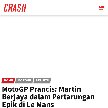
Skip
to
main
content
HOME
MOTOGP
RESULTS
MotoGP Prancis: Martin
Berjaya dalam Pertarungan
Epik di Le Mans