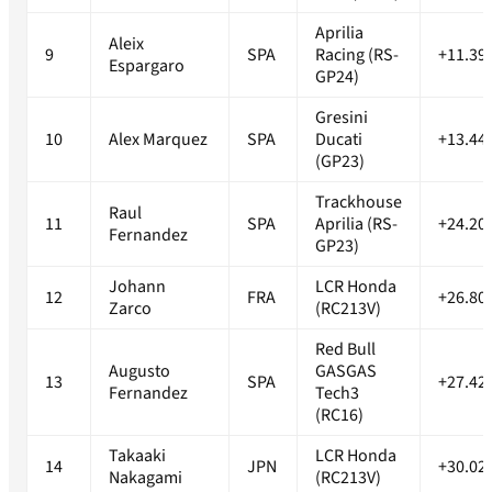
Aprilia
Aleix
9
SPA
Racing (RS-
+11.39
Espargaro
GP24)
Gresini
10
Alex Marquez
SPA
Ducati
+13.44
(GP23)
Trackhouse
Raul
11
SPA
Aprilia (RS-
+24.20
Fernandez
GP23)
Johann
LCR Honda
12
FRA
+26.80
Zarco
(RC213V)
Red Bull
Augusto
GASGAS
13
SPA
+27.42
Fernandez
Tech3
(RC16)
Takaaki
LCR Honda
14
JPN
+30.02
Nakagami
(RC213V)