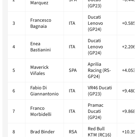
Marquez
(GP23)
Ducati
Francesco
3
ITA
Lenovo
+0.585
Bagnaia
(GP24)
Ducati
Enea
4
ITA
Lenovo
+2.206
Bastianini
(GP24)
Aprilia
Maverick
5
SPA
Racing (RS-
+4.053
Viñales
GP24)
Fabio Di
VR46 Ducati
6
ITA
+9.480
Giannantonio
(GP23)
Pramac
Franco
7
ITA
Ducati
+9.868
Morbidelli
(GP24)
Red Bull
8
Brad Binder
RSA
+10.35
KTM (RC16)