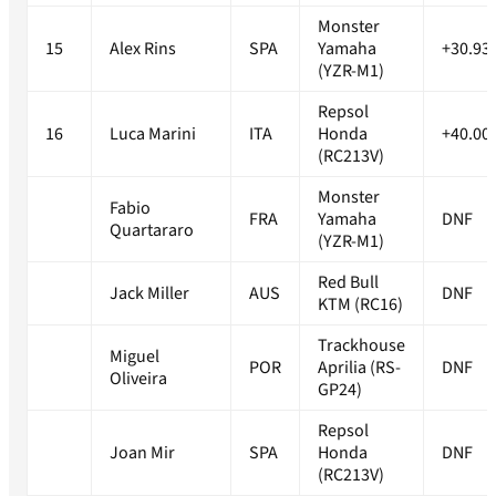
Monster
15
Alex Rins
SPA
Yamaha
+30.93
(YZR-M1)
Repsol
16
Luca Marini
ITA
Honda
+40.00
(RC213V)
Monster
Fabio
FRA
Yamaha
DNF
Quartararo
(YZR-M1)
Red Bull
Jack Miller
AUS
DNF
KTM (RC16)
Trackhouse
Miguel
POR
Aprilia (RS-
DNF
Oliveira
GP24)
Repsol
Joan Mir
SPA
Honda
DNF
(RC213V)