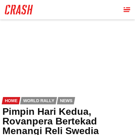
Skip
to
main
content
HOME
WORLD RALLY
NEWS
Pimpin Hari Kedua,
Rovanpera Bertekad
Menangi Reli Swedia