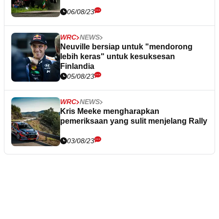
06/08/23
WRC
NEWS
Neuville bersiap untuk "mendorong
lebih keras" untuk kesuksesan
Finlandia
05/08/23
WRC
NEWS
Kris Meeke mengharapkan
pemeriksaan yang sulit menjelang Rally
03/08/23