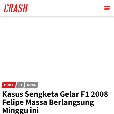
Skip
to
main
content
HOME
F1
NEWS
Kasus Sengketa Gelar F1 2008
Felipe Massa Berlangsung
Minggu ini