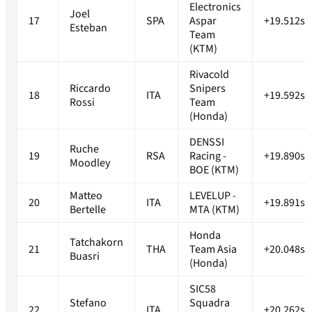
Electronics
Joel
17
SPA
Aspar
+19.512s
Esteban
Team
(KTM)
Rivacold
Riccardo
Snipers
18
ITA
+19.592s
Rossi
Team
(Honda)
DENSSI
Ruche
19
RSA
Racing -
+19.890s
Moodley
BOE (KTM)
Matteo
LEVELUP -
20
ITA
+19.891s
Bertelle
MTA (KTM)
Honda
Tatchakorn
21
THA
Team Asia
+20.048s
Buasri
(Honda)
SIC58
Stefano
Squadra
22
ITA
+20.262s