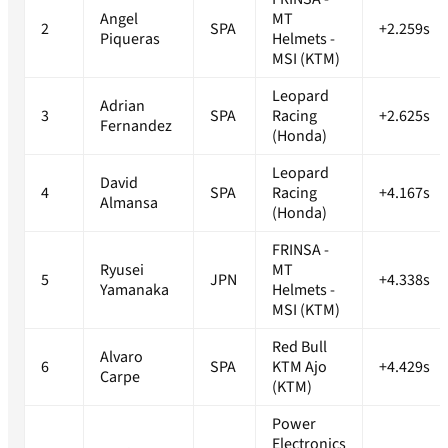
Angel
MT
2
SPA
+2.259s
Piqueras
Helmets -
MSI (KTM)
Leopard
Adrian
3
SPA
Racing
+2.625s
Fernandez
(Honda)
Leopard
David
4
SPA
Racing
+4.167s
Almansa
(Honda)
FRINSA -
Ryusei
MT
5
JPN
+4.338s
Yamanaka
Helmets -
MSI (KTM)
Red Bull
Alvaro
6
SPA
KTM Ajo
+4.429s
Carpe
(KTM)
Power
Electronics