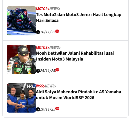
MOTO2
NEWS
Tes Moto2 dan Moto3 Jerez: Hasil Lengkap
Hari Selasa
26/11/25
MOTO3
NEWS
Noah Dettwiler Jalani Rehabilitasi usai
Insiden Moto3 Malaysia
25/11/25
WSS
NEWS
Aldi Satya Mahendra Pindah ke AS Yamaha
untuk Musim WorldSSP 2026
10/11/25