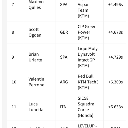
Maximo
7
SPA
Aspar
+4.496s
Qulies
Team
(KTM)
CIP Green
Scott
8
GBR
Power
+4.678s
Ogden
(KTM)
Liqui Moly
Brian
Dynavolt
9
SPA
+4.729s
Uriarte
Intact GP
(KTM)
Red Bull
Valentin
10
ARG
KTM Tech3
+6.309s
Perrone
(KTM)
SIC58
Luca
Squadra
11
ITA
+6.633s
Lunetta
Corse
(Honda)
LEVELUP -