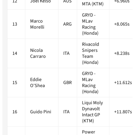
12
Joel Kelso
AUS
+6.960s
MTA (KTM)
GRYD -
Marco
MLav
13
ARG
+8.065s
Morelli
Racing
(Honda)
Rivacold
Nicola
Snipers
14
ITA
+8.238s
Carraro
Team
(Honda)
GRYD -
Eddie
MLav
15
GBR
+11.612s
O'Shea
Racing
(Honda)
Liqui Moly
Dynavolt
16
Guido Pini
ITA
+11.807s
Intact GP
(KTM)
Power