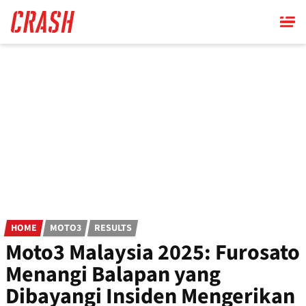
Skip
to
main
content
HOME
MOTO3
RESULTS
Moto3 Malaysia 2025: Furosato
Menangi Balapan yang
Dibayangi Insiden Mengerikan