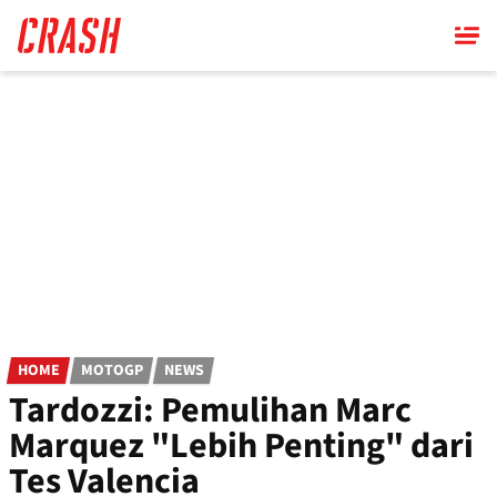
Skip
to
main
content
HOME
MOTOGP
NEWS
Tardozzi: Pemulihan Marc
Marquez "Lebih Penting" dari
Tes Valencia