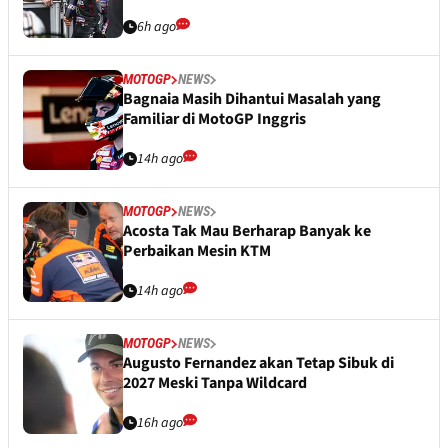
6h ago
MOTOGP
NEWS
Bagnaia Masih Dihantui Masalah yang
Familiar di MotoGP Inggris
14h ago
MOTOGP
NEWS
Acosta Tak Mau Berharap Banyak ke
Perbaikan Mesin KTM
14h ago
MOTOGP
NEWS
Augusto Fernandez akan Tetap Sibuk di
2027 Meski Tanpa Wildcard
16h ago