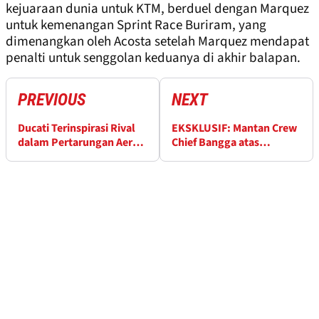
kejuaraan dunia untuk KTM, berduel dengan Marquez
untuk kemenangan Sprint Race Buriram, yang
dimenangkan oleh Acosta setelah Marquez mendapat
penalti untuk senggolan keduanya di akhir balapan.
PREVIOUS
NEXT
Ducati Terinspirasi Rival
EKSKLUSIF: Mantan Crew
dalam Pertarungan Aero
Chief Bangga atas
Belakang MotoGP
Comeback Pol Espargaro
di Portimao