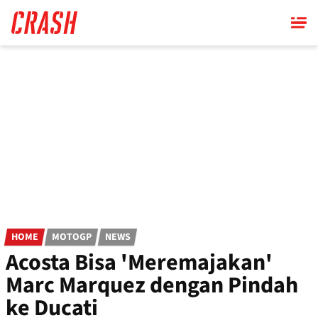
Skip
to
main
content
HOME
MOTOGP
NEWS
Acosta Bisa 'Meremajakan'
Marc Marquez dengan Pindah
ke Ducati