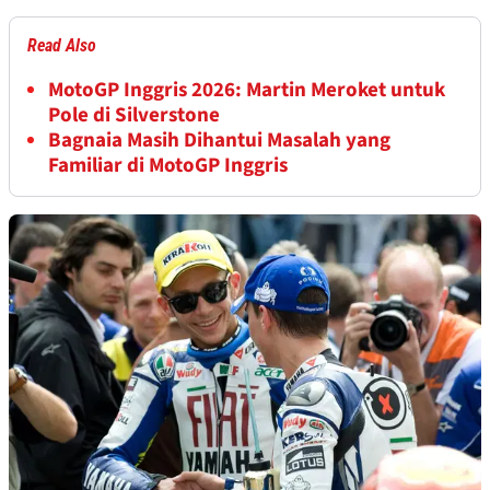
Read Also
MotoGP Inggris 2026: Martin Meroket untuk
Pole di Silverstone
Bagnaia Masih Dihantui Masalah yang
Familiar di MotoGP Inggris