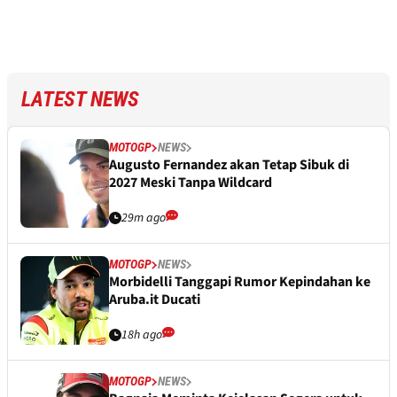
LATEST NEWS
MOTOGP
NEWS
Augusto Fernandez akan Tetap Sibuk di
2027 Meski Tanpa Wildcard
29m ago
MOTOGP
NEWS
Morbidelli Tanggapi Rumor Kepindahan ke
Aruba.it Ducati
18h ago
MOTOGP
NEWS