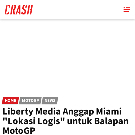
Skip
to
main
content
HOME
MOTOGP
NEWS
Liberty Media Anggap Miami
"Lokasi Logis" untuk Balapan
MotoGP