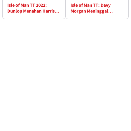
Isle of Man TT 2022:
Isle of Man TT: Davy
Dunlop Menahan Harrison
Morgan Meninggal
untuk Kemenangan ke-20
setelah Insiden
Supersport TTp