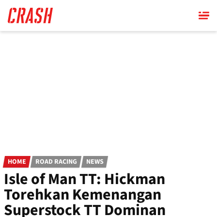
Skip
to
main
content
HOME
ROAD RACING
NEWS
Isle of Man TT: Hickman
Torehkan Kemenangan
Superstock TT Dominan