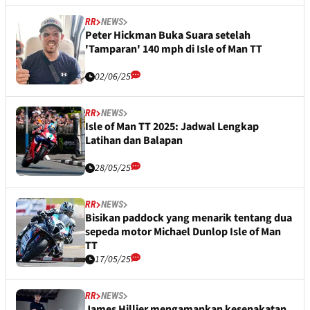
RR
NEWS
Peter Hickman Buka Suara setelah
'Tamparan' 140 mph di Isle of Man TT
02/06/25
RR
NEWS
Isle of Man TT 2025: Jadwal Lengkap
Latihan dan Balapan
28/05/25
RR
NEWS
Bisikan paddock yang menarik tentang dua
sepeda motor Michael Dunlop Isle of Man
TT
17/05/25
RR
NEWS
James Hillier mengamankan kesepakatan