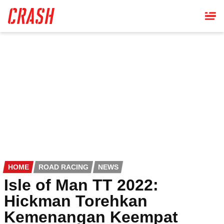
Skip
to
main
content
HOME
ROAD RACING
NEWS
Isle of Man TT 2022:
Hickman Torehkan
Kemenangan Keempat