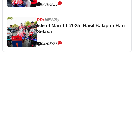
04/06/25
RR
NEWS
Isle of Man TT 2025: Hasil Balapan Hari
Selasa
04/06/25