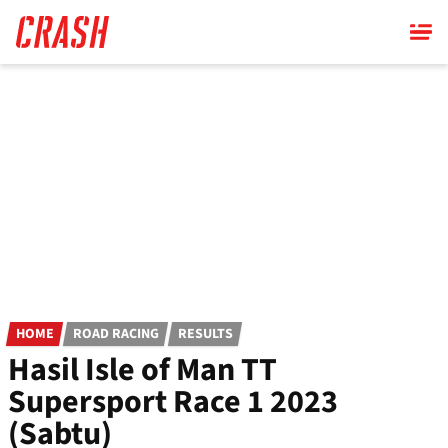
Skip
to
main
content
HOME
ROAD RACING
RESULTS
Hasil Isle of Man TT
Supersport Race 1 2023
(Sabtu)