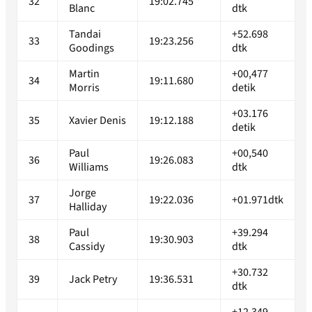
32
19:02.745
Blanc
dtk
Tandai
+52.698
33
19:23.256
Goodings
dtk
Martin
+00,477
34
19:11.680
Morris
detik
+03.176
35
Xavier Denis
19:12.188
detik
Paul
+00,540
36
19:26.083
Williams
dtk
Jorge
37
19:22.036
+01.971dtk
Halliday
Paul
+39.294
38
19:30.903
Cassidy
dtk
+30.732
39
Jack Petry
19:36.531
dtk