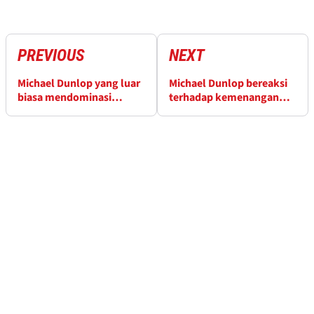
PREVIOUS
NEXT
Michael Dunlop yang luar
Michael Dunlop bereaksi
biasa mendominasi
terhadap kemenangan
balapan Supersport di Isle
Supersport yang
of Man TT
menakjubkan di Isle of
Man TT