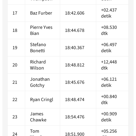
+02.437
17
Baz Furber
18:42.606
detik
Pierre Yves
+08.530
18
18:44.678
Bian
dtk
Stefano
+06.497
19
18:40.367
Bonetti
detik
Richard
+12,448
20
18:48.812
Wilson
dtk
Jonathan
+06.121
21
18:45.676
Gotchy
detik
+00.840
22
Ryan Cringl
18:48.474
dtk
James
+00.909
23
18:54.476
Chawke
detik
Tom
+05.256
24
18:51.900