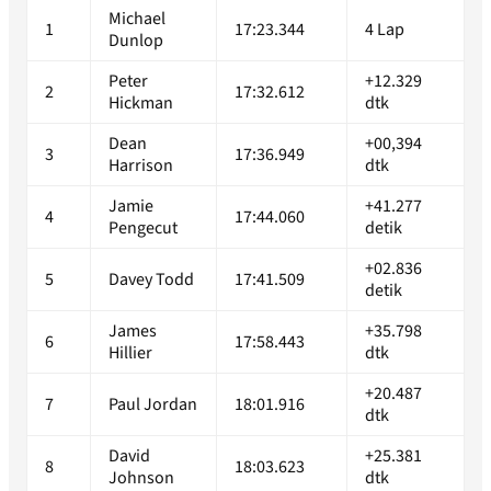
Michael
1
17:23.344
4 Lap
Dunlop
Peter
+12.329
2
17:32.612
Hickman
dtk
Dean
+00,394
3
17:36.949
Harrison
dtk
Jamie
+41.277
4
17:44.060
Pengecut
detik
+02.836
5
Davey Todd
17:41.509
detik
James
+35.798
6
17:58.443
Hillier
dtk
+20.487
7
Paul Jordan
18:01.916
dtk
David
+25.381
8
18:03.623
Johnson
dtk