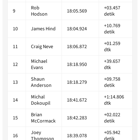
Rob
+03.457
9
18:05.569
Hodson
detik
+10.769
10
James Hind
18:04.924
detik
+01.259
11
Craig Neve
18:06.872
dtk
Michael
+39.657
12
18:18.950
Evans
dtk
Shaun
+09.758
13
18:18.279
Anderson
detik
Michal
+1:14.806
14
18:41.672
Dokoupil
dtk
Brian
+02.022
15
18:42.283
McCormack
detik
Joey
+05.942
16
18:39.078
Thompson
detik