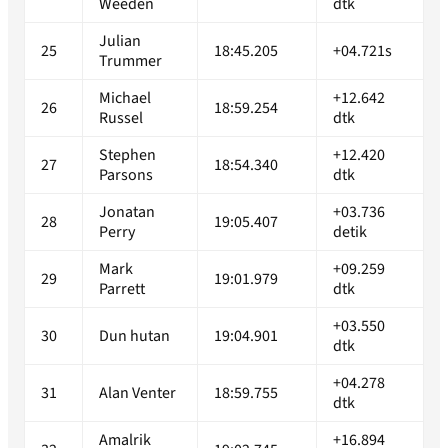
Weeden
dtk
Julian
25
18:45.205
+04.721s
Trummer
Michael
+12.642
26
18:59.254
Russel
dtk
Stephen
+12.420
27
18:54.340
Parsons
dtk
Jonatan
+03.736
28
19:05.407
Perry
detik
Mark
+09.259
29
19:01.979
Parrett
dtk
+03.550
30
Dun hutan
19:04.901
dtk
+04.278
31
Alan Venter
18:59.755
dtk
Amalrik
+16.894