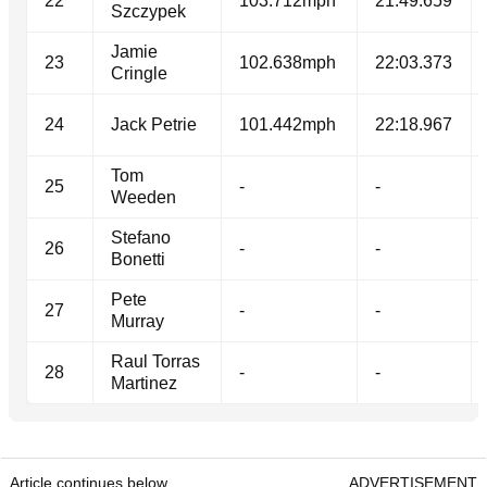
22
103.712mph
21:49.659
Szczypek
Jamie
23
102.638mph
22:03.373
Cringle
24
Jack Petrie
101.442mph
22:18.967
Tom
25
-
-
Weeden
Stefano
26
-
-
Bonetti
Pete
27
-
-
Murray
Raul Torras
28
-
-
Martinez
Article continues below
ADVERTISEMENT