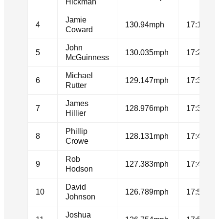
Hickman
Jamie
4
130.94mph
17:17.33
Coward
John
5
130.035mph
17:24.54
McGuinness
Michael
6
129.147mph
17:31.73
Rutter
James
7
128.976mph
17:33.12
Hillier
Phillip
8
128.131mph
17:40.06
Crowe
Rob
9
127.383mph
17:46.29
Hodson
David
10
126.789mph
17:51.29
Johnson
Joshua