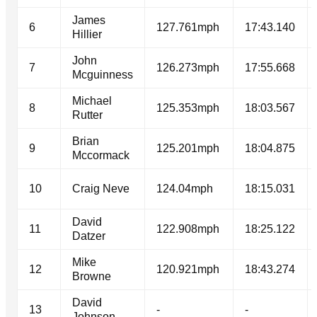
James
6
127.761mph
17:43.140
Hillier
John
7
126.273mph
17:55.668
Mcguinness
Michael
8
125.353mph
18:03.567
Rutter
Brian
9
125.201mph
18:04.875
Mccormack
10
Craig Neve
124.04mph
18:15.031
David
11
122.908mph
18:25.122
Datzer
Mike
12
120.921mph
18:43.274
Browne
David
13
-
-
Johnson