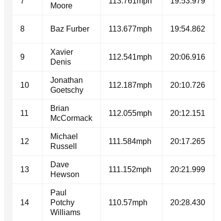
7
113.761mph
19:53.979
Moore
8
Baz Furber
113.677mph
19:54.862
Xavier
9
112.541mph
20:06.916
Denis
Jonathan
10
112.187mph
20:10.726
Goetschy
Brian
11
112.055mph
20:12.151
McCormack
Michael
12
111.584mph
20:17.265
Russell
Dave
13
111.152mph
20:21.999
Hewson
Paul
14
Potchy
110.57mph
20:28.430
Williams