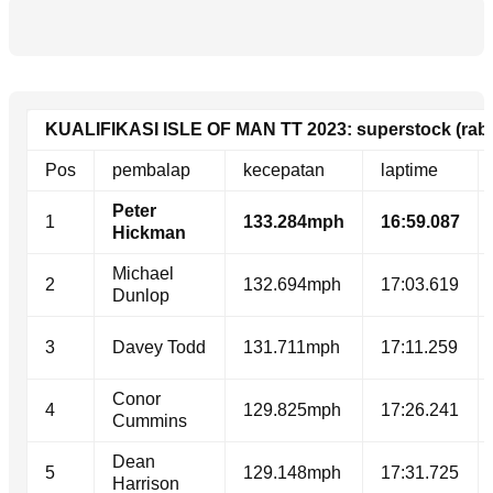
KUALIFIKASI ISLE OF MAN TT 2023: superstock (rab
Pos
pembalap
kecepatan
laptime
Peter
1
133.284mph
16:59.087
Hickman
Michael
2
132.694mph
17:03.619
Dunlop
3
Davey Todd
131.711mph
17:11.259
Conor
4
129.825mph
17:26.241
Cummins
Dean
5
129.148mph
17:31.725
Harrison