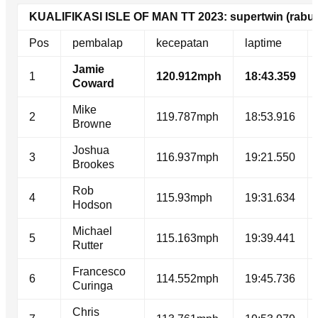
KUALIFIKASI ISLE OF MAN TT 2023: supertwin (rabu)
Pos
pembalap
kecepatan
laptime
Jamie
1
120.912mph
18:43.359
Coward
Mike
2
119.787mph
18:53.916
Browne
Joshua
3
116.937mph
19:21.550
Brookes
Rob
4
115.93mph
19:31.634
Hodson
Michael
5
115.163mph
19:39.441
Rutter
Francesco
6
114.552mph
19:45.736
Curinga
Chris