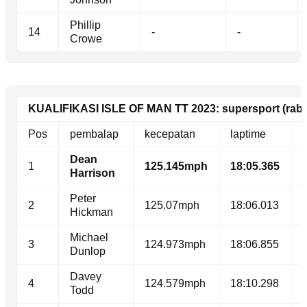
Phillip
14
-
-
Crowe
KUALIFIKASI ISLE OF MAN TT 2023: supersport (rab
Pos
pembalap
kecepatan
laptime
s
Dean
1
125.145mph
18:05.365
Harrison
Peter
2
125.07mph
18:06.013
Hickman
Michael
3
124.973mph
18:06.855
Dunlop
Davey
4
124.579mph
18:10.298
Todd