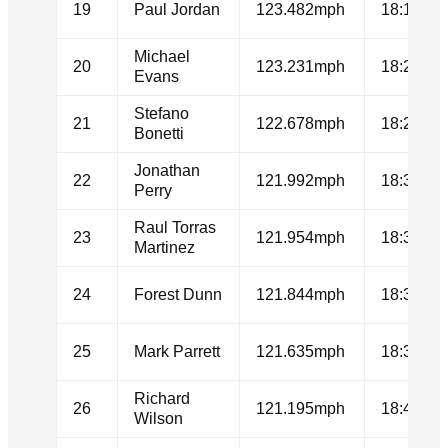
19
Paul Jordan
123.482mph
18:19.98
Michael
20
123.231mph
18:22.22
Evans
Stefano
21
122.678mph
18:27.18
Bonetti
Jonathan
22
121.992mph
18:33.41
Perry
Raul Torras
23
121.954mph
18:33.76
Martinez
24
Forest Dunn
121.844mph
18:34.77
25
Mark Parrett
121.635mph
18:36.68
Richard
26
121.195mph
18:40.73
Wilson