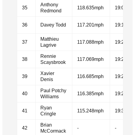
Anthony
35
118.635mph
19:04.91
Redmond
36
Davey Todd
117.201mph
19:18.93
Matthieu
37
117.088mph
19:20.05
Lagrive
Rennie
38
117.069mph
19:20.24
Scaysbrook
Xavier
39
116.685mph
19:24.05
Denis
Paul Potchy
40
116.385mph
19:27.06
Williams
Ryan
41
115.248mph
19:38.56
Cringle
Brian
42
-
-
McCormack