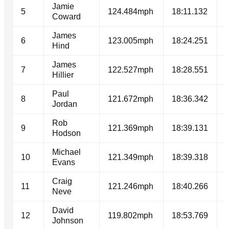
Jamie
5
124.484mph
18:11.132
Coward
James
6
123.005mph
18:24.251
Hind
James
7
122.527mph
18:28.551
Hillier
Paul
8
121.672mph
18:36.342
Jordan
Rob
9
121.369mph
18:39.131
Hodson
Michael
10
121.349mph
18:39.318
Evans
Craig
11
121.246mph
18:40.266
Neve
David
12
119.802mph
18:53.769
Johnson