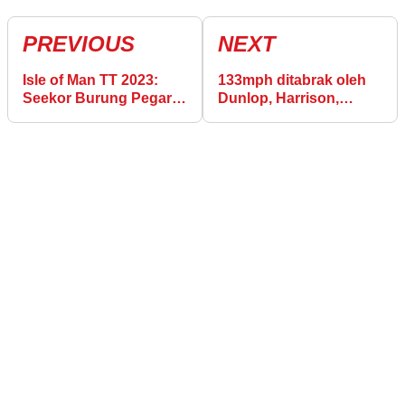
PREVIOUS
NEXT
Isle of Man TT 2023:
133mph ditabrak oleh
Seekor Burung Pegar
Dunlop, Harrison,
Picu Kecelakaan
Hickman saat Isle of
Man TT memanas