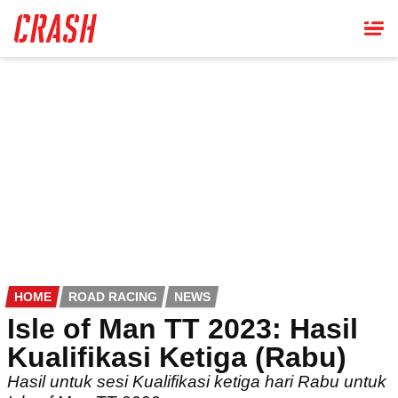
Skip
to
main
content
HOME
ROAD RACING
NEWS
Isle of Man TT 2023: Hasil
Kualifikasi Ketiga (Rabu)
Hasil untuk sesi Kualifikasi ketiga hari Rabu untuk