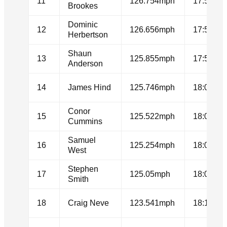
11
126.754mph
17:51.58
Brookes
Dominic
12
126.656mph
17:52.41
Herbertson
Shaun
13
125.855mph
17:59.24
Anderson
14
James Hind
125.746mph
18:00.17
Conor
15
125.522mph
18:02.10
Cummins
Samuel
16
125.254mph
18:04.41
West
Stephen
17
125.05mph
18:06.18
Smith
18
Craig Neve
123.541mph
18:19.46