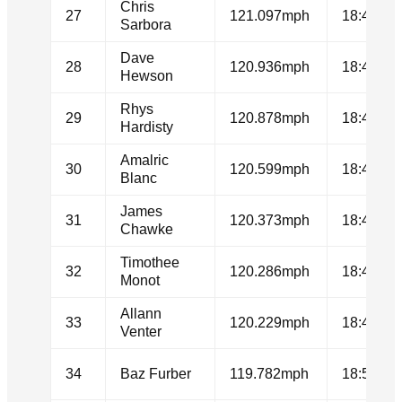
Chris
27
121.097mph
18:41.64
Sarbora
Dave
28
120.936mph
18:43.14
Hewson
Rhys
29
120.878mph
18:43.68
Hardisty
Amalric
30
120.599mph
18:46.27
Blanc
James
31
120.373mph
18:48.39
Chawke
Timothee
32
120.286mph
18:49.20
Monot
Allann
33
120.229mph
18:49.74
Venter
34
Baz Furber
119.782mph
18:53.95