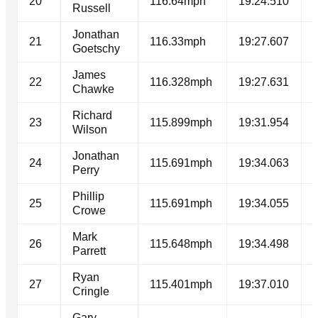
20
116.64mph
19:24.510
Russell
Jonathan
21
116.33mph
19:27.607
Goetschy
James
22
116.328mph
19:27.631
Chawke
Richard
23
115.899mph
19:31.954
Wilson
Jonathan
24
115.691mph
19:34.063
Perry
Phillip
25
115.691mph
19:34.055
Crowe
Mark
26
115.648mph
19:34.498
Parrett
Ryan
27
115.401mph
19:37.010
Cringle
Gary