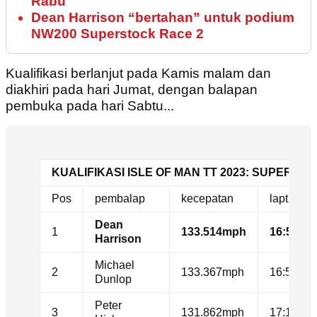
Rabu
Dean Harrison “bertahan” untuk podium
NW200 Superstock Race 2
Kualifikasi berlanjut pada Kamis malam dan
diakhiri pada hari Jumat, dengan balapan
pembuka pada hari Sabtu...
KUALIFIKASI ISLE OF MAN TT 2023: SUPERBIKE
Pos
pembalap
kecepatan
laptime
Dean
1
133.514mph
16:57.32
Harrison
Michael
2
133.367mph
16:58.45
Dunlop
Peter
3
131.862mph
17:10.07