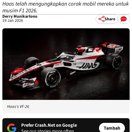
Haas telah mengungkapkan corak mobil mereka untuk
musim F1 2026.
Derry Munikartono
Share
19 Jan 2026
Haas's VF-26
Prefer Crash.Net on Google
Tambah
See our stories more often