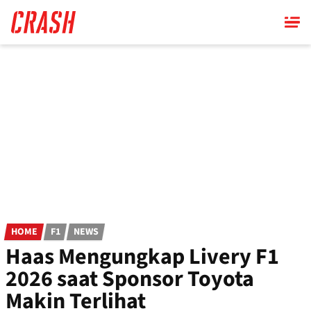
Skip
to
main
content
HOME
F1
NEWS
Haas Mengungkap Livery F1
2026 saat Sponsor Toyota
Makin Terlihat