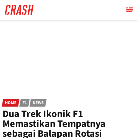
Skip
to
main
content
HOME
F1
NEWS
Dua Trek Ikonik F1
Memastikan Tempatnya
sebagai Balapan Rotasi