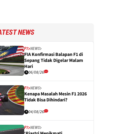
ATEST NEWS
F1
NEWS
FIA Konfirmasi Balapan F1 di
Sepang Tidak Digelar Malam
Hari
06/08/26
F1
NEWS
Kenapa Masalah Mesin F1 2026
Tidak Bisa Dihindari?
04/08/26
F1
NEWS
‘Piastri Menikmati