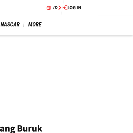
ID
LOG IN
 NASCAR 
 MORE 
yang Buruk