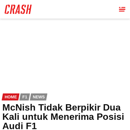
Skip
to
main
content
HOME
F1
NEWS
McNish Tidak Berpikir Dua
Kali untuk Menerima Posisi
Audi F1