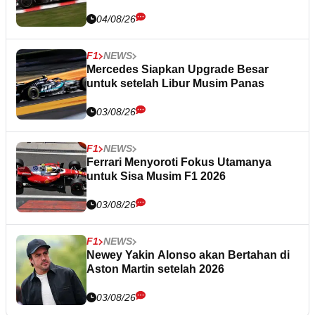
04/08/26
F1
NEWS
Mercedes Siapkan Upgrade Besar
untuk setelah Libur Musim Panas
03/08/26
F1
NEWS
Ferrari Menyoroti Fokus Utamanya
untuk Sisa Musim F1 2026
03/08/26
F1
NEWS
Newey Yakin Alonso akan Bertahan di
Aston Martin setelah 2026
03/08/26