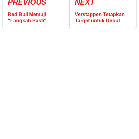
PREVIOUS
NEXT
Red Bull Memuji
Verstappen Tetapkan
"Langkah Pasti"
Target untuk Debut
dengan Upgrade F1 di
Nurburgring 24 Hours
Miami