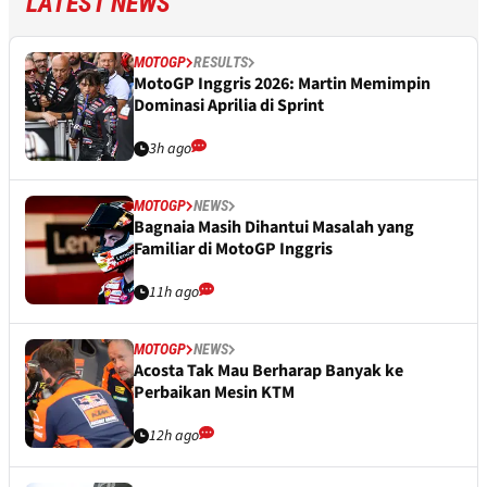
LATEST NEWS
MOTOGP
RESULTS
MotoGP Inggris 2026: Martin Memimpin
Dominasi Aprilia di Sprint
3h ago
MOTOGP
NEWS
Bagnaia Masih Dihantui Masalah yang
Familiar di MotoGP Inggris
11h ago
MOTOGP
NEWS
Acosta Tak Mau Berharap Banyak ke
Perbaikan Mesin KTM
12h ago