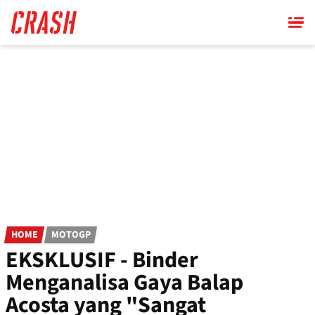
Skip
to
main
content
HOME
MOTOGP
EKSKLUSIF - Binder
Menganalisa Gaya Balap
Acosta yang "Sangat