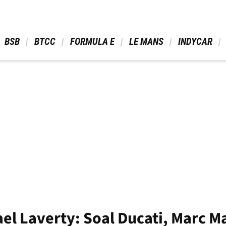
 BSB 
 BTCC 
 FORMULA E 
 LE MANS 
 INDYCAR 
l Laverty: Soal Ducati, Marc M