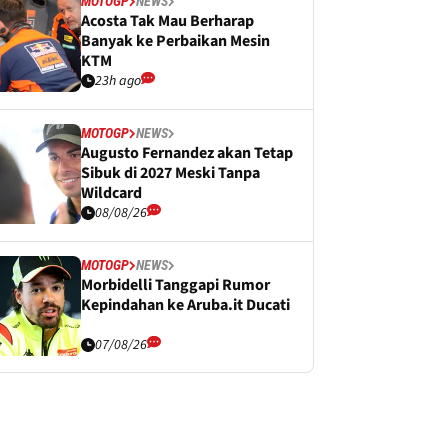
MOTOGP
NEWS
Acosta Tak Mau Berharap
Banyak ke Perbaikan Mesin
KTM
23h ago
MOTOGP
NEWS
Augusto Fernandez akan Tetap
Sibuk di 2027 Meski Tanpa
Wildcard
08/08/26
MOTOGP
NEWS
Morbidelli Tanggapi Rumor
Kepindahan ke Aruba.it Ducati
07/08/26