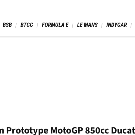
 BSB 
 BTCC 
 FORMULA E 
 LE MANS 
 INDYCAR 
n Prototype MotoGP 850cc Duca