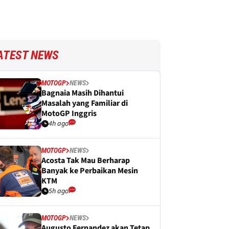
ATEST NEWS
MOTOGP
NEWS
Bagnaia Masih Dihantui
Masalah yang Familiar di
MotoGP Inggris
4h ago
MOTOGP
NEWS
Acosta Tak Mau Berharap
Banyak ke Perbaikan Mesin
KTM
5h ago
MOTOGP
NEWS
Augusto Fernandez akan Tetap