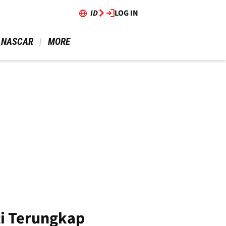
ID
LOG IN
 NASCAR 
 MORE 
ti Terungkap