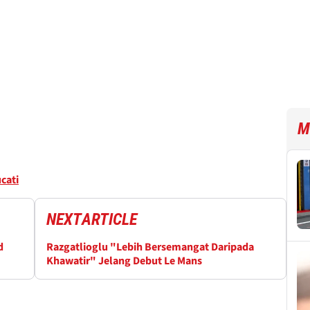
M
cati
NEXT
ARTICLE
d
Razgatlioglu "Lebih Bersemangat Daripada
Khawatir" Jelang Debut Le Mans