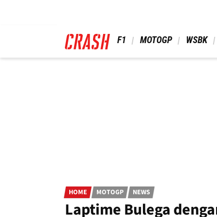
Skip
to
main
content
 F1 
 MOTOGP 
 WSBK 
HOME
MOTOGP
NEWS
Laptime Bulega denga