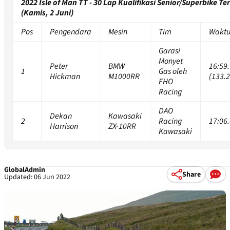
2022 Isle of Man TT - 30 Lap Kualifikasi Senior/Superbike Te
(Kamis, 2 Juni)
Pos
Pengendara
Mesin
Tim
Wakt
Garasi
Monyet
Peter
BMW
16:59
1
Gas oleh
Hickman
M1000RR
(133.
FHO
Racing
DAO
Dekan
Kawasaki
2
Racing
17:06
Harrison
ZX-10RR
Kawasaki
GlobalAdmin
Share
Updated: 06 Jun 2022