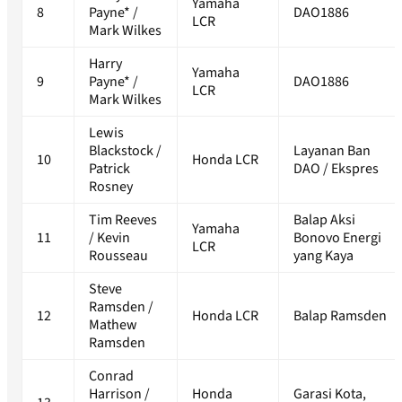
Yamaha
8
Payne* /
DAO1886
LCR
Mark Wilkes
Harry
Yamaha
9
Payne* /
DAO1886
LCR
Mark Wilkes
Lewis
Blackstock /
Layanan Ban
10
Honda LCR
Patrick
DAO / Ekspres
Rosney
Tim Reeves
Balap Aksi
Yamaha
11
/ Kevin
Bonovo Energi
LCR
Rousseau
yang Kaya
Steve
Ramsden /
12
Honda LCR
Balap Ramsden
Mathew
Ramsden
Conrad
Harrison /
Honda
Garasi Kota,