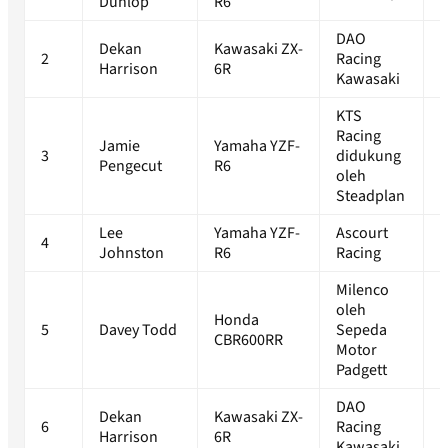
Dunlop
R6
(
DAO
Dekan
Kawasaki ZX-
2
Racing
1
Harrison
6R
Kawasaki
KTS
Racing
Jamie
Yamaha YZF-
3
didukung
1
Pengecut
R6
oleh
Steadplan
Lee
Yamaha YZF-
Ascourt
4
1
Johnston
R6
Racing
Milenco
oleh
Honda
5
Davey Todd
Sepeda
1
CBR600RR
Motor
Padgett
DAO
Dekan
Kawasaki ZX-
6
Racing
1
Harrison
6R
Kawasaki