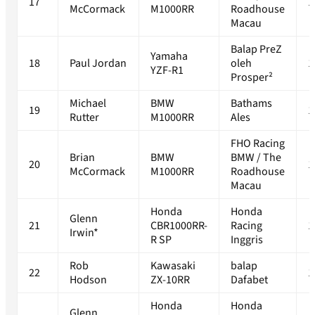
17
1
McCormack
M1000RR
Roadhouse
Macau
Balap PreZ
Yamaha
18
Paul Jordan
oleh
1
YZF-R1
Prosper²
Michael
BMW
Bathams
19
1
Rutter
M1000RR
Ales
FHO Racing
Brian
BMW
BMW / The
20
1
McCormack
M1000RR
Roadhouse
Macau
Honda
Honda
Glenn
21
CBR1000RR-
Racing
1
Irwin*
R SP
Inggris
Rob
Kawasaki
balap
22
1
Hodson
ZX-10RR
Dafabet
Honda
Honda
Glenn