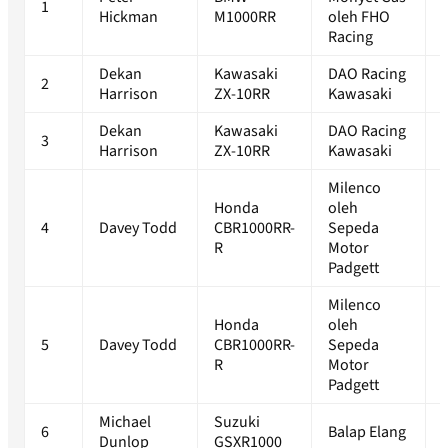
1
Hickman
M1000RR
oleh FHO
Racing
Dekan
Kawasaki
DAO Racing
2
Harrison
ZX-10RR
Kawasaki
Dekan
Kawasaki
DAO Racing
3
Harrison
ZX-10RR
Kawasaki
Milenco
Honda
oleh
4
Davey Todd
CBR1000RR-
Sepeda
R
Motor
Padgett
Milenco
Honda
oleh
5
Davey Todd
CBR1000RR-
Sepeda
R
Motor
Padgett
Michael
Suzuki
6
Balap Elang
Dunlop
GSXR1000