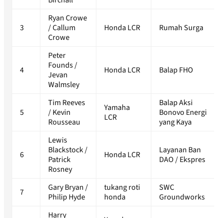
Birchall
Ryan Crowe
3
/ Callum
Honda LCR
Rumah Surga
Crowe
Peter
Founds /
4
Honda LCR
Balap FHO
Jevan
Walmsley
Tim Reeves
Balap Aksi
Yamaha
5
/ Kevin
Bonovo Energi
LCR
Rousseau
yang Kaya
Lewis
Blackstock /
Layanan Ban
6
Honda LCR
Patrick
DAO / Ekspres
Rosney
Gary Bryan /
tukang roti
SWC
7
Philip Hyde
honda
Groundworks
Harry