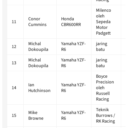
Milenco
oleh
Conor
Honda
11
Sepeda
1
Cummins
CBR600RR
Motor
Padgett
Michal
Yamaha YZF-
jaring
12
1
Dokoupila
R6
batu
Michal
Yamaha YZF-
jaring
13
1
Dokoupila
R6
batu
Boyce
Precision
Ian
Yamaha YZF-
14
oleh
1
Hutchinson
R6
Russell
Racing
Teknik
Mike
Yamaha YZF-
15
Burrows /
1
Browne
R6
RK Racing