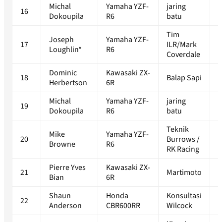
Michal
Yamaha YZF-
jaring
16
1
Dokoupila
R6
batu
Tim
Joseph
Yamaha YZF-
17
ILR/Mark
1
Loughlin*
R6
Coverdale
Dominic
Kawasaki ZX-
18
Balap Sapi
1
Herbertson
6R
Michal
Yamaha YZF-
jaring
19
1
Dokoupila
R6
batu
Teknik
Mike
Yamaha YZF-
20
Burrows /
1
Browne
R6
RK Racing
Pierre Yves
Kawasaki ZX-
21
Martimoto
1
Bian
6R
Shaun
Honda
Konsultasi
22
1
Anderson
CBR600RR
Wilcock