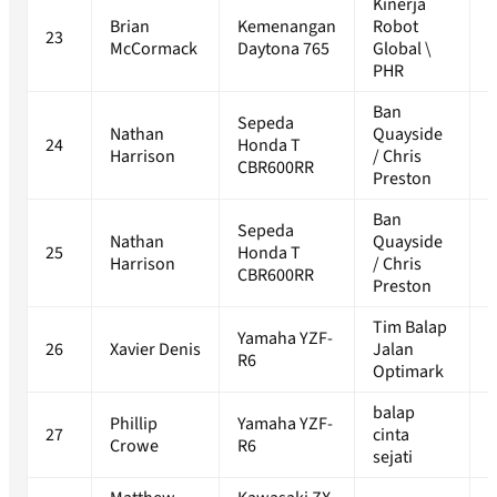
Kinerja
Brian
Kemenangan
Robot
23
1
McCormack
Daytona 765
Global \
PHR
Ban
Sepeda
Nathan
Quayside
24
Honda T
1
Harrison
/ Chris
CBR600RR
Preston
Ban
Sepeda
Nathan
Quayside
25
Honda T
1
Harrison
/ Chris
CBR600RR
Preston
Tim Balap
Yamaha YZF-
26
Xavier Denis
Jalan
1
R6
Optimark
balap
Phillip
Yamaha YZF-
27
cinta
1
Crowe
R6
sejati