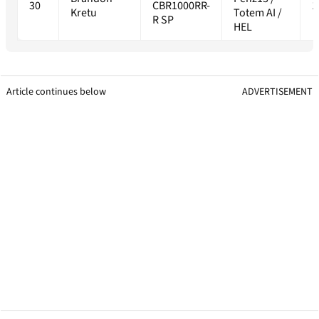
30
CBR1000RR-
1
Kretu
Totem AI /
R SP
HEL
Article continues below
ADVERTISEMENT