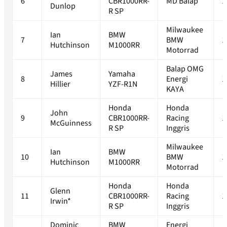
6
CBR1000RR-
MD Balap
1
Dunlop
R SP
Milwaukee
Ian
BMW
7
BMW
1
Hutchinson
M1000RR
Motorrad
Balap OMG
James
Yamaha
8
Energi
1
Hillier
YZF-R1N
KAYA
Honda
Honda
John
9
CBR1000RR-
Racing
1
McGuinness
R SP
Inggris
Milwaukee
Ian
BMW
10
BMW
1
Hutchinson
M1000RR
Motorrad
Honda
Honda
Glenn
11
CBR1000RR-
Racing
1
Irwin*
R SP
Inggris
Dominic
BMW
Energi