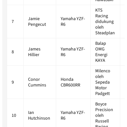
KTS
Racing
Jamie
Yamaha YZF-
7
didukung
1
Pengecut
R6
oleh
Steadplan
Balap
James
Yamaha YZF-
OMG
8
1
Hillier
R6
Energi
KAYA
Milenco
oleh
Conor
Honda
9
Sepeda
1
Cummins
CBR600RR
Motor
Padgett
Boyce
Precision
Ian
Yamaha YZF-
10
oleh
1
Hutchinson
R6
Russell
Racing