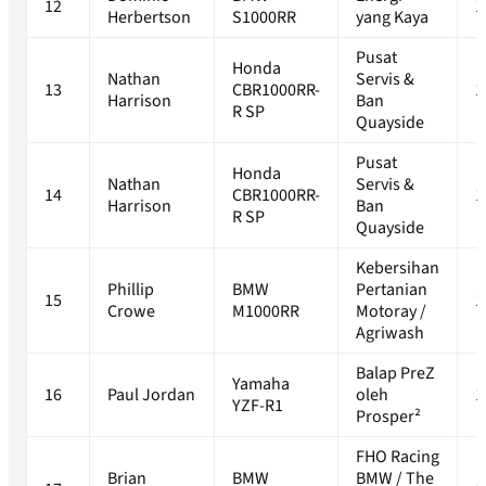
12
1
Herbertson
S1000RR
yang Kaya
Pusat
Honda
Nathan
Servis &
13
CBR1000RR-
1
Harrison
Ban
R SP
Quayside
Pusat
Honda
Nathan
Servis &
14
CBR1000RR-
1
Harrison
Ban
R SP
Quayside
Kebersihan
Phillip
BMW
Pertanian
15
1
Crowe
M1000RR
Motoray /
Agriwash
Balap PreZ
Yamaha
16
Paul Jordan
oleh
1
YZF-R1
Prosper²
FHO Racing
Brian
BMW
BMW / The