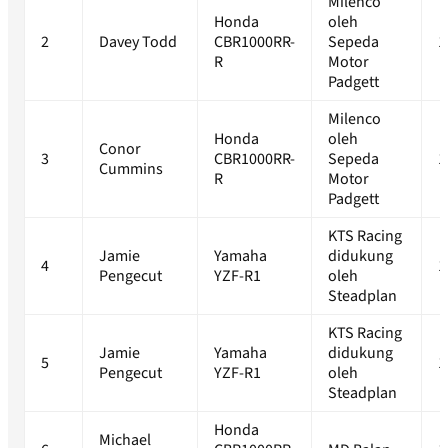
Milenco
Honda
oleh
2
Davey Todd
CBR1000RR-
Sepeda
1
R
Motor
Padgett
Milenco
Honda
oleh
Conor
3
CBR1000RR-
Sepeda
1
Cummins
R
Motor
Padgett
KTS Racing
Jamie
Yamaha
didukung
4
1
Pengecut
YZF-R1
oleh
Steadplan
KTS Racing
Jamie
Yamaha
didukung
5
1
Pengecut
YZF-R1
oleh
Steadplan
Honda
Michael