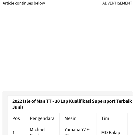
Article continues below
ADVERTISEMENT
2022 Isle of Man TT - 30 Lap Kualifikasi Supersport Terbaik 
Juni)
Pos
Pengendara
Mesin
Tim
Michael
Yamaha YZF-
1
1
MD Balap