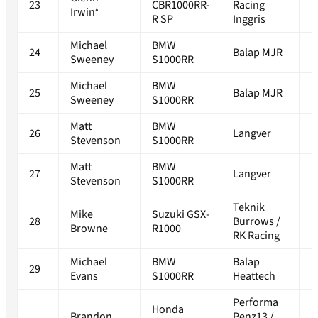
23
CBR1000RR-
Racing
1
Irwin*
R SP
Inggris
Michael
BMW
24
Balap MJR
1
Sweeney
S1000RR
Michael
BMW
25
Balap MJR
1
Sweeney
S1000RR
Matt
BMW
26
Langver
1
Stevenson
S1000RR
Matt
BMW
27
Langver
1
Stevenson
S1000RR
Teknik
Mike
Suzuki GSX-
28
Burrows /
1
Browne
R1000
RK Racing
Michael
BMW
Balap
29
1
Evans
S1000RR
Heattech
Performa
Honda
Brandon
Penz13 /