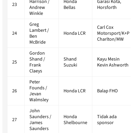
Harrison /
Honda
Garasi Kota,
23
Andrew
Bellas
Horsforth
Winkle
Greg
Carl Cox
Lambert /
24
Honda LCR
Motorsport/K+P
Ben
Charlton/MW
McBride
Gordon
Shand /
Shand
Kayu Mesin
25
Frank
Suzuki
Kevin Ashworth
Claeys
Peter
Founds /
26
Honda LCR
Balap FHO
Jevan
Walmsley
John
Saunders /
Honda
Tidak ada
27
James
Shelbourne
sponsor
Saunders