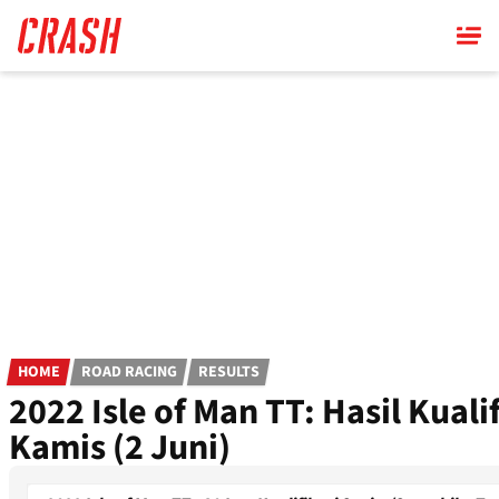
Skip
to
main
content
HOME
ROAD RACING
RESULTS
2022 Isle of Man TT: Hasil Kuali
Kamis (2 Juni)