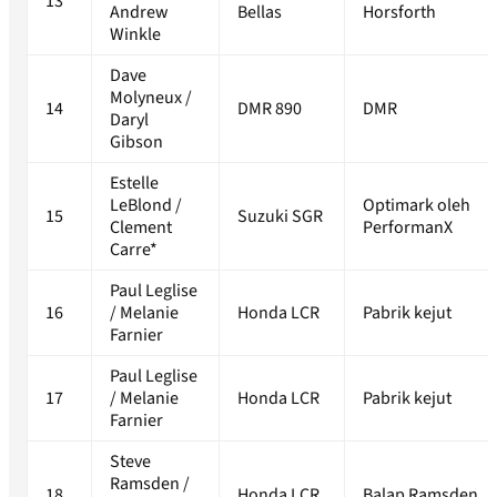
13
Andrew
Bellas
Horsforth
Winkle
Dave
Molyneux /
14
DMR 890
DMR
Daryl
Gibson
Estelle
LeBlond /
Optimark oleh
15
Suzuki SGR
Clement
PerformanX
Carre*
Paul Leglise
16
/ Melanie
Honda LCR
Pabrik kejut
Farnier
Paul Leglise
17
/ Melanie
Honda LCR
Pabrik kejut
Farnier
Steve
Ramsden /
18
Honda LCR
Balap Ramsden