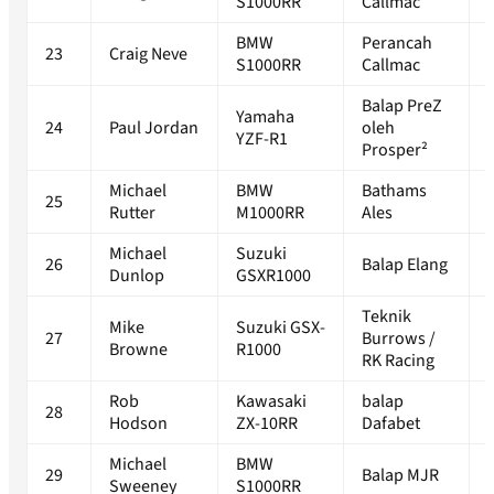
S1000RR
Callmac
BMW
Perancah
23
Craig Neve
S1000RR
Callmac
Balap PreZ
Yamaha
24
Paul Jordan
oleh
YZF-R1
Prosper²
Michael
BMW
Bathams
25
Rutter
M1000RR
Ales
Michael
Suzuki
26
Balap Elang
Dunlop
GSXR1000
Teknik
Mike
Suzuki GSX-
27
Burrows /
Browne
R1000
RK Racing
Rob
Kawasaki
balap
28
Hodson
ZX-10RR
Dafabet
Michael
BMW
29
Balap MJR
Sweeney
S1000RR