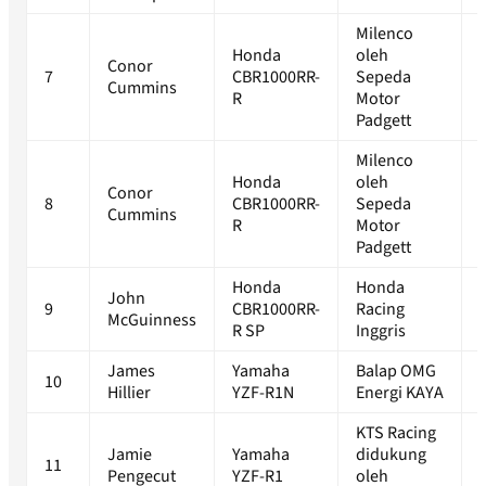
Milenco
Honda
oleh
Conor
7
CBR1000RR-
Sepeda
Cummins
R
Motor
Padgett
Milenco
Honda
oleh
Conor
8
CBR1000RR-
Sepeda
Cummins
R
Motor
Padgett
Honda
Honda
John
9
CBR1000RR-
Racing
McGuinness
R SP
Inggris
James
Yamaha
Balap OMG
10
Hillier
YZF-R1N
Energi KAYA
KTS Racing
Jamie
Yamaha
didukung
11
Pengecut
YZF-R1
oleh