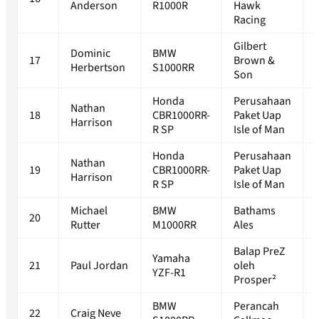
Anderson
R1000R
Hawk
Racing
Gilbert
Dominic
BMW
17
Brown &
Herbertson
S1000RR
Son
Honda
Perusahaan
Nathan
18
CBR1000RR-
Paket Uap
Harrison
R SP
Isle of Man
Honda
Perusahaan
Nathan
19
CBR1000RR-
Paket Uap
Harrison
R SP
Isle of Man
Michael
BMW
Bathams
20
Rutter
M1000RR
Ales
Balap PreZ
Yamaha
21
Paul Jordan
oleh
YZF-R1
Prosper²
BMW
Perancah
22
Craig Neve