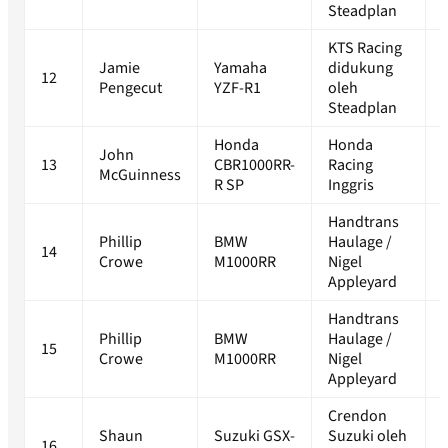
Steadplan
KTS Racing
Jamie
Yamaha
didukung
12
Pengecut
YZF-R1
oleh
Steadplan
Honda
Honda
John
13
CBR1000RR-
Racing
McGuinness
R SP
Inggris
Handtrans
Phillip
BMW
Haulage /
14
Crowe
M1000RR
Nigel
Appleyard
Handtrans
Phillip
BMW
Haulage /
15
Crowe
M1000RR
Nigel
Appleyard
Crendon
Shaun
Suzuki GSX-
Suzuki oleh
16