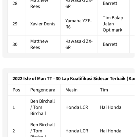
Matthew
Kawasaki ZX-
28
Barrett
1
Rees
6R
Tim Balap
Yamaha YZF-
29
Xavier Denis
Jalan
1
R6
Optimark
Matthew
Kawasaki ZX-
30
Barrett
1
Rees
6R
2022 Isle of Man TT - 30 Lap Kualifikasi Sidecar Terbaik (Kam
Pos
Pengendara
Mesin
Tim
Ben Birchall
1
/ Tom
Honda LCR
Hai Honda
Birchall
Ben Birchall
2
/ Tom
Honda LCR
Hai Honda