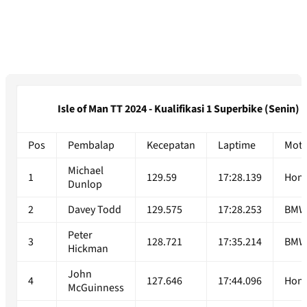
Isle of Man TT 2024 - Kualifikasi 1 Superbike (Senin)
Pos
Pembalap
Kecepatan
Laptime
Moto
Michael
1
129.59
17:28.139
Hon
Dunlop
2
Davey Todd
129.575
17:28.253
BM
Peter
3
128.721
17:35.214
BM
Hickman
John
4
127.646
17:44.096
Hon
McGuinness