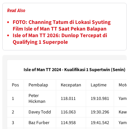
Read Also
FOTO: Channing Tatum di Lokasi Syuting
Film Isle of Man TT Saat Pekan Balapan
Isle of Man TT 2026: Dunlop Tercepat di
Qualifying 1 Superpole
Isle of Man TT 2024 - Kualifikasi 1 Supertwin (Senin)
Pos
Pembalap
Kecepatan
Laptime
Moto
Peter
1
118.011
19:10.981
Yama
Hickman
2
Davey Todd
116.063
19:30.296
Kawa
3
Baz Furber
114.958
19:41.542
Yama