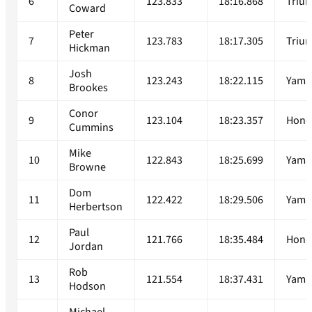
6
123.833
18:16.868
Triu
Coward
Peter
7
123.783
18:17.305
Triu
Hickman
Josh
8
123.243
18:22.115
Yama
Brookes
Conor
9
123.104
18:23.357
Hond
Cummins
Mike
10
122.843
18:25.699
Yama
Browne
Dom
11
122.422
18:29.506
Yama
Herbertson
Paul
12
121.766
18:35.484
Hond
Jordan
Rob
13
121.554
18:37.431
Yama
Hodson
Michael