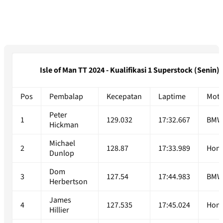
Isle of Man TT 2024 - Kualifikasi 1 Superstock (Senin)
Pos
Pembalap
Kecepatan
Laptime
Moto
Peter
1
129.032
17:32.667
BM
Hickman
Michael
2
128.87
17:33.989
Hon
Dunlop
Dom
3
127.54
17:44.983
BM
Herbertson
James
4
127.535
17:45.024
Hon
Hillier