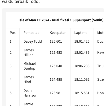
waktu terbaik Todd.
Isle of Man TT 2024 - Kualifikasi 1 Supersport (Senin)
Pos
Pembalap
Kecepatan
Laptime
Moto
1
Davey Todd
125.601
18:01.425
Ducat
James
2
125.483
18:02.439
Kawa
Hillier
Michael
3
125.048
18:06.208
Triu
Dunlop
James
4
124.488
18:11.092
Suzu
Hind
Dean
5
123.98
18:15.561
Hond
Harrison
Jamie