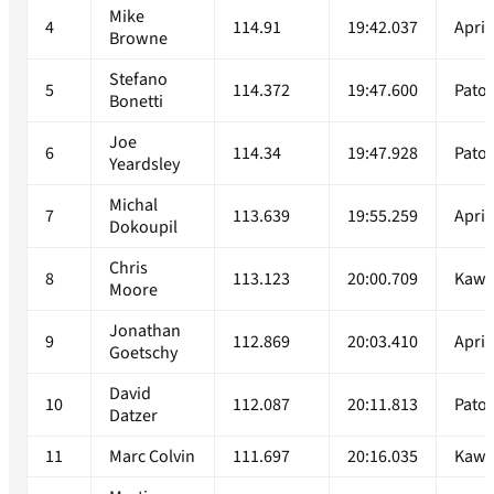
Mike
4
114.91
19:42.037
April
Browne
Stefano
5
114.372
19:47.600
Pato
Bonetti
Joe
6
114.34
19:47.928
Pato
Yeardsley
Michal
7
113.639
19:55.259
April
Dokoupil
Chris
8
113.123
20:00.709
Kawa
Moore
Jonathan
9
112.869
20:03.410
April
Goetschy
David
10
112.087
20:11.813
Pato
Datzer
11
Marc Colvin
111.697
20:16.035
Kawa