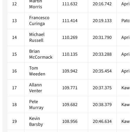
Martin
12
111.632
20:16.742
April
Morris
Francesco
13
111.414
20:19.133
Pato
Curinga
Michael
14
110.269
20:31.790
April
Russell
Brian
15
110.135
20:33.288
April
McCormack
Tom
16
109.942
20:35.454
April
Weeden
Allann
17
109.771
20:37.375
Kawa
Venter
Pete
18
109.682
20:38.379
Kawa
Murray
Kevin
19
108.956
20:46.634
Kawa
Barsby