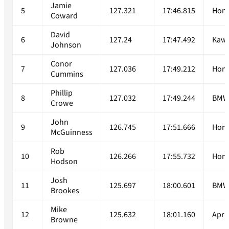
Jamie
5
127.321
17:46.815
Hon
Coward
David
6
127.24
17:47.492
Kawa
Johnson
Conor
7
127.036
17:49.212
Hon
Cummins
Phillip
8
127.032
17:49.244
BM
Crowe
John
9
126.745
17:51.666
Hon
McGuinness
Rob
10
126.266
17:55.732
Hon
Hodson
Josh
11
125.697
18:00.601
BM
Brookes
Mike
12
125.632
18:01.160
April
Browne