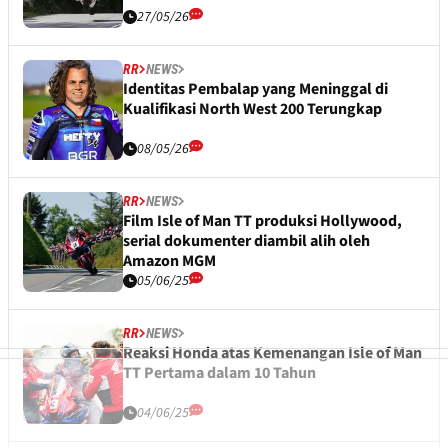
27/05/26
RR
NEWS
Identitas Pembalap yang Meninggal di
Kualifikasi North West 200 Terungkap
08/05/26
RR
NEWS
Film Isle of Man TT produksi Hollywood,
serial dokumenter diambil alih oleh
Amazon MGM
05/06/25
RR
NEWS
Reaksi Honda atas Kemenangan Isle of Man
TT Pertama dalam 10 Tahun
04/06/25