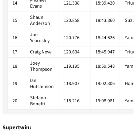
14
121.338
18:39.420
Triu
Evans
Shaun
15
120.858
18:43.860
Suzu
Anderson
Joe
16
120.776
18:44.626
Yama
Yeardsley
17
Craig Neve
120.634
18:45.947
Triu
Joey
18
119.195
18:59.548
Yama
Thompson
Ian
19
118.907
19:02.306
Hond
Hutchinson
Stefano
20
118.216
19:08.981
Yama
Bonetti
Supertwin: