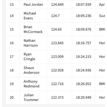
13
Paul Jordan
124.849
18:07.939
April
Michael
14
124.7
18:09.236
Suzu
Evans
Brian
15
124.65
18:09.676
BM
McCormack
Nathan
16
123.845
18:16.757
Hon
Harrison
Ryan
17
123.009
18:24.215
Hon
Cringle
Shaun
18
122.928
18:24.936
Hon
Anderson
Anthony
19
122.716
18:26.852
BM
Redmond
Julian
20
122.373
18:29.949
Hon
Trummer