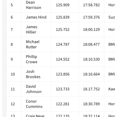
Dean
5
125.909
17:58.782
Hon
Harrison
6
James Hind
125.839
17:59.376
Suzu
James
7
125.752
18:00.129
Hon
Hillier
Michael
8
124.787
18:08.477
BM
Rutter
Phillip
9
124.552
18:10.530
BM
Crowe
Josh
10
123.856
18:16.664
BM
Brookes
David
11
123.733
18.17.752
Kawa
Johnson
Conor
12
122.281
18:30.789
Hon
Cummins
13
Craig Neve
122.135
18:32.114
Hon