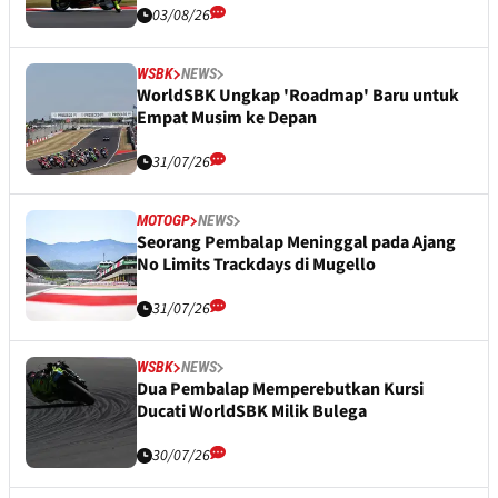
03/08/26
WSBK
NEWS
WorldSBK Ungkap 'Roadmap' Baru untuk
Empat Musim ke Depan
31/07/26
MOTOGP
NEWS
Seorang Pembalap Meninggal pada Ajang
No Limits Trackdays di Mugello
31/07/26
WSBK
NEWS
Dua Pembalap Memperebutkan Kursi
Ducati WorldSBK Milik Bulega
30/07/26