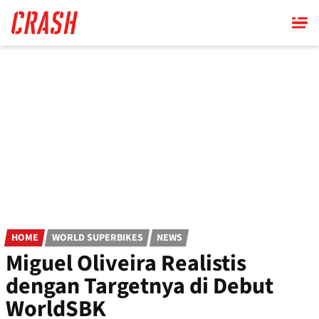
Skip
to
main
content
HOME
WORLD SUPERBIKES
NEWS
Miguel Oliveira Realistis
dengan Targetnya di Debut
WorldSBK