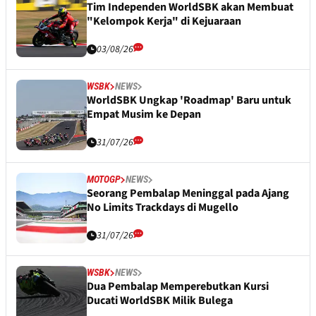
Tim Independen WorldSBK akan Membuat
"Kelompok Kerja" di Kejuaraan
03/08/26
WSBK
NEWS
WorldSBK Ungkap 'Roadmap' Baru untuk
Empat Musim ke Depan
31/07/26
MOTOGP
NEWS
Seorang Pembalap Meninggal pada Ajang
No Limits Trackdays di Mugello
31/07/26
WSBK
NEWS
Dua Pembalap Memperebutkan Kursi
Ducati WorldSBK Milik Bulega