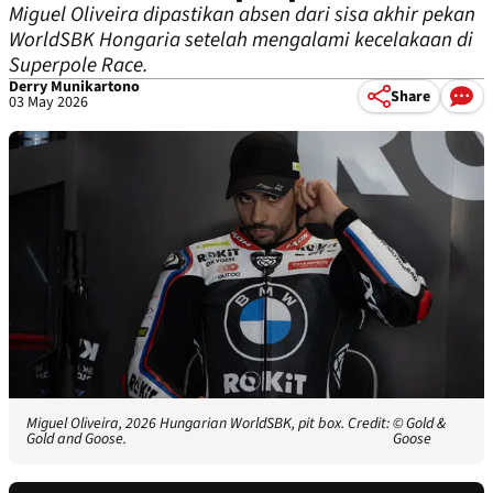
Miguel Oliveira dipastikan absen dari sisa akhir pekan
WorldSBK Hongaria setelah mengalami kecelakaan di
Superpole Race.
Derry Munikartono
Share
03 May 2026
Miguel Oliveira, 2026 Hungarian WorldSBK, pit box. Credit:
© Gold &
Gold and Goose.
Goose