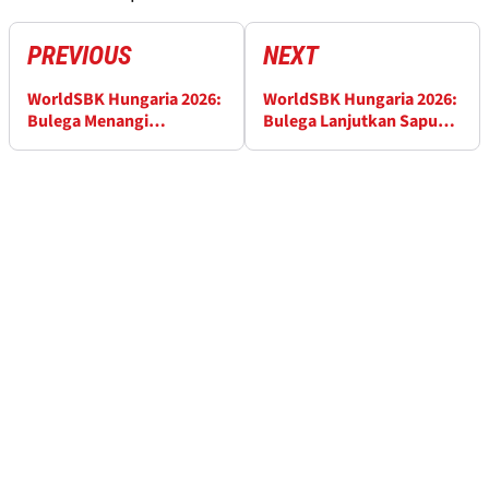
PREVIOUS
NEXT
WorldSBK Hungaria 2026:
WorldSBK Hungaria 2026:
Bulega Menangi
Bulega Lanjutkan Sapu
Superpole Race yang
Bersihnya di Race 2
Dipersingkat