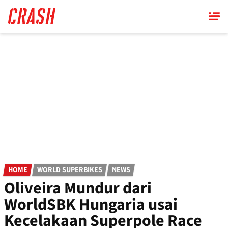
Skip
to
main
content
HOME
WORLD SUPERBIKES
NEWS
Oliveira Mundur dari
WorldSBK Hungaria usai
Kecelakaan Superpole Race