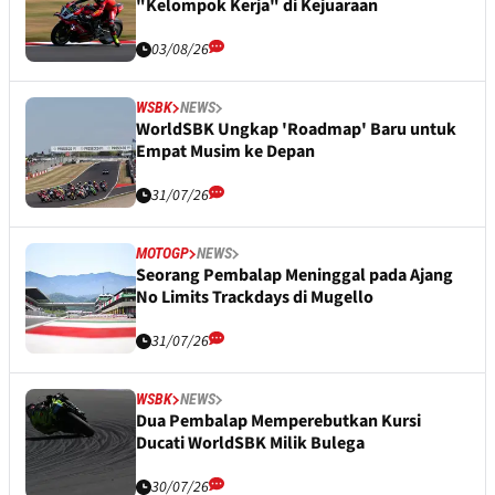
"Kelompok Kerja" di Kejuaraan
03/08/26
WSBK
NEWS
WorldSBK Ungkap 'Roadmap' Baru untuk
Empat Musim ke Depan
31/07/26
MOTOGP
NEWS
Seorang Pembalap Meninggal pada Ajang
No Limits Trackdays di Mugello
31/07/26
WSBK
NEWS
Dua Pembalap Memperebutkan Kursi
Ducati WorldSBK Milik Bulega
30/07/26