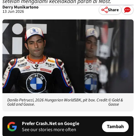
setelah mengalami kecelakaan parah di Most.
Derry Munikartono
Share
13 Jun 2026
Danilo Petrucci, 2026 Hungarian WorldSBK, pit box. Credit:
© Gold &
Gold and Goose.
Goose
Prefer Crash.Net on Google
Tambah
See our stories more often