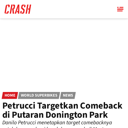
Skip
to
main
content
HOME
WORLD SUPERBIKES
NEWS
Petrucci Targetkan Comeback
di Putaran Donington Park
Danilo Petrucci menetapkan target comebacknya