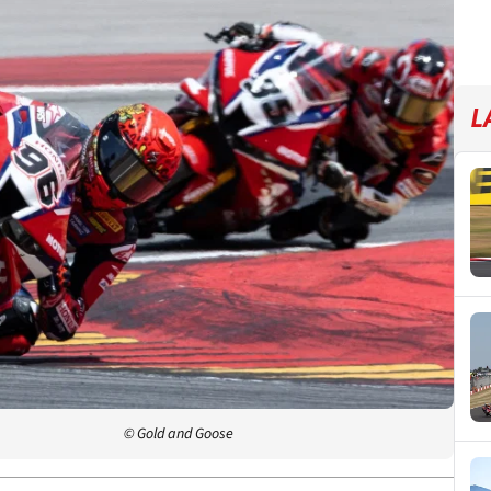
L
© Gold and Goose