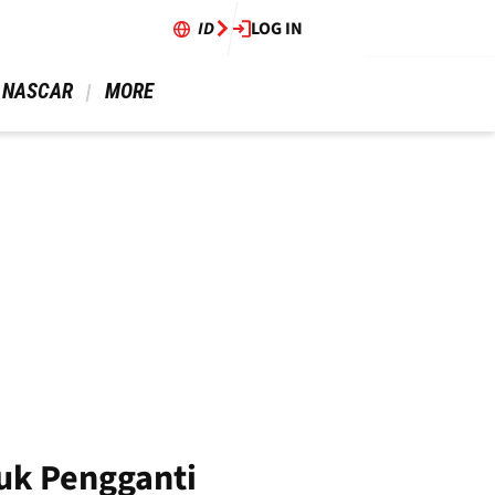
ID
LOG IN
 NASCAR 
 MORE 
uk Pengganti