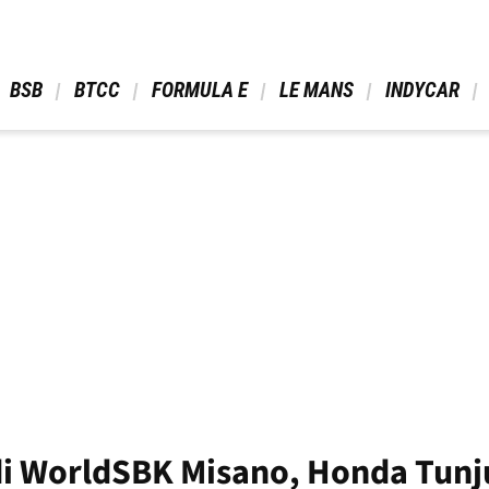
 BSB 
 BTCC 
 FORMULA E 
 LE MANS 
 INDYCAR 
di WorldSBK Misano, Honda Tunj