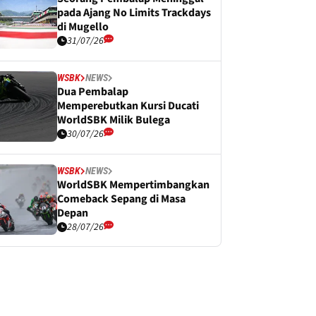
pada Ajang No Limits Trackdays
di Mugello
31/07/26
WSBK
NEWS
Dua Pembalap
Memperebutkan Kursi Ducati
WorldSBK Milik Bulega
30/07/26
WSBK
NEWS
WorldSBK Mempertimbangkan
Comeback Sepang di Masa
Depan
28/07/26