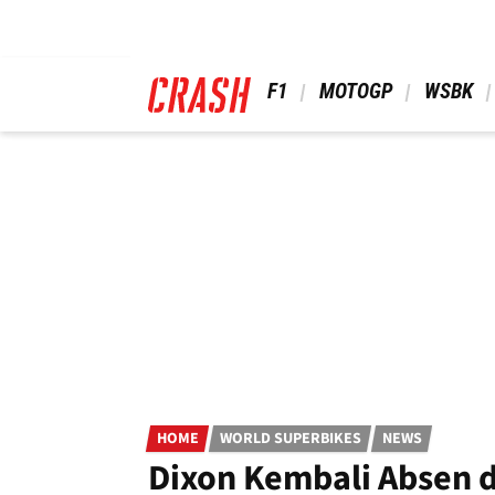
Skip
to
main
content
 F1 
 MOTOGP 
 WSBK 
HOME
WORLD SUPERBIKES
NEWS
Dixon Kembali Absen 