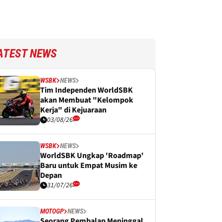
ATEST NEWS
WSBK
NEWS
Tim Independen WorldSBK
akan Membuat "Kelompok
Kerja" di Kejuaraan
03/08/26
WSBK
NEWS
WorldSBK Ungkap 'Roadmap'
Baru untuk Empat Musim ke
Depan
31/07/26
MOTOGP
NEWS
Seorang Pembalap Meninggal