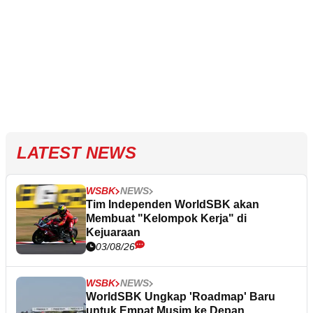
LATEST NEWS
WSBK
NEWS
Tim Independen WorldSBK akan
Membuat "Kelompok Kerja" di
Kejuaraan
03/08/26
WSBK
NEWS
WorldSBK Ungkap 'Roadmap' Baru
untuk Empat Musim ke Depan