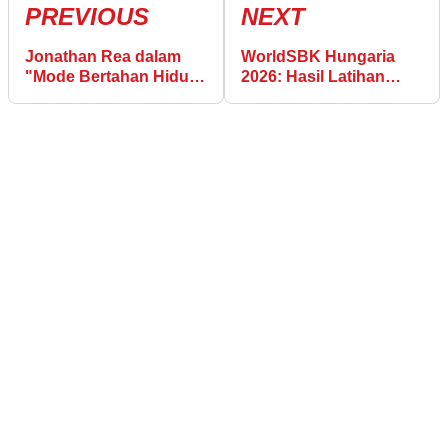
PREVIOUS
NEXT
Jonathan Rea dalam
WorldSBK Hungaria
"Mode Bertahan Hidup"
2026: Hasil Latihan
selama WorldSBK
Jumat dari Sirkuit
Belanda
Balaton Park