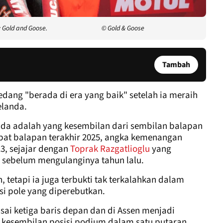
: Gold and Goose.
© Gold & Goose
Tambah
ang "berada di era yang baik" setelah ia meraih
elanda.
da adalah yang kesembilan dari sembilan balapan
at balapan terakhir 2025, angka kemenangan
13, sejajar dengan
Toprak Razgatlioglu
yang
 sebelum mengulanginya tahun lalu.
 tetapi ia juga terbukti tak terkalahkan dalam
isi pole yang diperebutkan.
sai ketiga baris depan dan di Assen menjadi
esembilan posisi podium dalam satu putaran