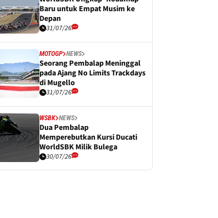
Baru untuk Empat Musim ke
Depan
31/07/26
MOTOGP
NEWS
Seorang Pembalap Meninggal
pada Ajang No Limits Trackdays
di Mugello
31/07/26
WSBK
NEWS
Dua Pembalap
Memperebutkan Kursi Ducati
WorldSBK Milik Bulega
30/07/26