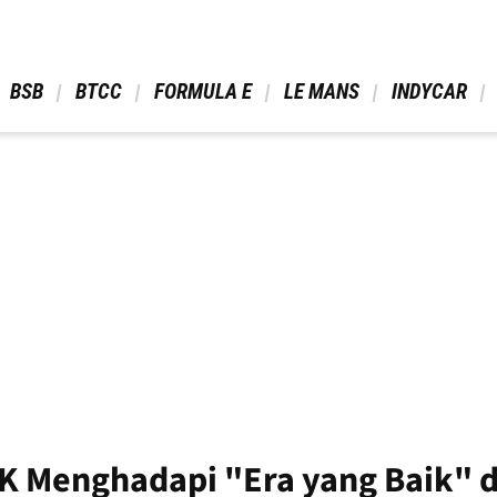
 BSB 
 BTCC 
 FORMULA E 
 LE MANS 
 INDYCAR 
K Menghadapi "Era yang Baik" 