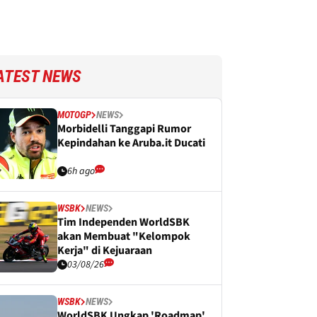
ATEST NEWS
MOTOGP
NEWS
Morbidelli Tanggapi Rumor
Kepindahan ke Aruba.it Ducati
6h ago
WSBK
NEWS
Tim Independen WorldSBK
akan Membuat "Kelompok
Kerja" di Kejuaraan
03/08/26
WSBK
NEWS
WorldSBK Ungkap 'Roadmap'