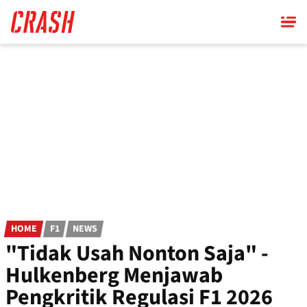
Skip
to
main
content
HOME
F1
NEWS
"Tidak Usah Nonton Saja" -
Hulkenberg Menjawab
Pengkritik Regulasi F1 2026