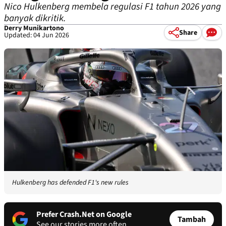
Nico Hulkenberg membela regulasi F1 tahun 2026 yang
banyak dikritik.
Derry Munikartono
Share
Updated: 04 Jun 2026
Hulkenberg has defended F1's new rules
Prefer Crash.Net on Google
Tambah
See our stories more often