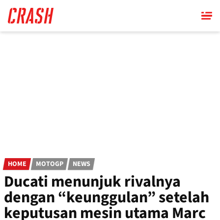
Skip
to
main
content
HOME
MOTOGP
NEWS
Ducati menunjuk rivalnya
dengan “keunggulan” setelah
keputusan mesin utama Marc