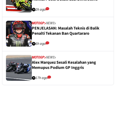
2h ago
MOTOGP
NEWS
PENJELASAN: Masalah Teknis di Balik
Penalti Tekanan Ban Quartararo
6h ago
MOTOGP
NEWS
Alex Marquez Sesali Kesalahan yang
Memupus Podium GP Inggris
17h ago