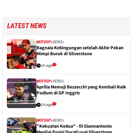
LATEST NEWS
MOTOGP
NEWS
Bagnaia Kebingungan setelah Akhir Pekan
Mimpi Buruk di Silverstone
1h ago
MOTOGP
NEWS
Aprilia Memuji Bezzecchi yang Kembali Naik
Podium di GP Inggris
1h ago
MOTOGP
NEWS
"Kekuatan Kedua" - Di Giannantonio
Menilai Posisi Ducati usai Silverstone