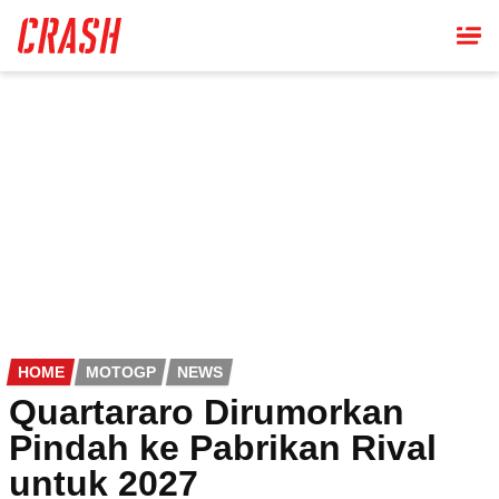
Skip
to
main
content
HOME
MOTOGP
NEWS
Quartararo Dirumorkan
Pindah ke Pabrikan Rival
untuk 2027