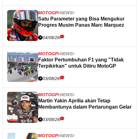
MOTOGP
NEWS
Satu Parameter yang Bisa Mengukur
Progres Musim Panas Marc Marquez
04/08/26
MOTOGP
NEWS
Faktor Pertumbuhan F1 yang "Tidak
Terpikirkan" untuk Ditiru MotoGP
03/08/26
MOTOGP
NEWS
Martin Yakin Aprilia akan Tetap
Membantunya dalam Pertarungan Gelar
03/08/26
MOTOGP
NEWS