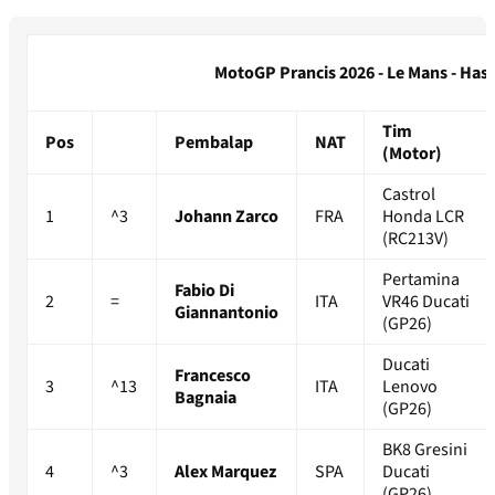
MotoGP Prancis 2026 - Le Mans - Hasil
Tim
Pos
Pembalap
NAT
(Motor)
Castrol
1
^3
Johann Zarco
FRA
Honda LCR
(RC213V)
Pertamina
Fabio Di
2
=
ITA
VR46 Ducati
Giannantonio
(GP26)
Ducati
Francesco
3
^13
ITA
Lenovo
Bagnaia
(GP26)
BK8 Gresini
4
^3
Alex Marquez
SPA
Ducati
(GP26)