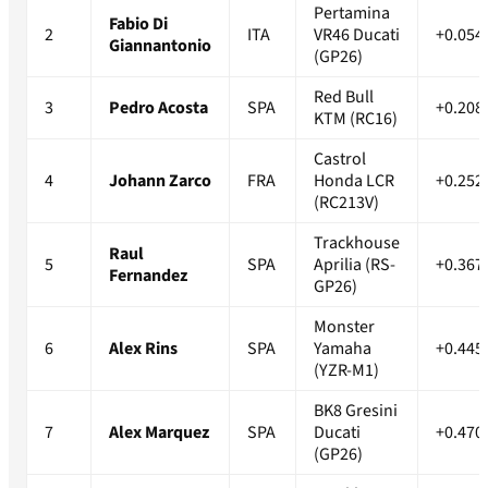
Pertamina
Fabio Di
2
ITA
VR46 Ducati
+0.054
Giannantonio
(GP26)
Red Bull
3
Pedro Acosta
SPA
+0.208
KTM (RC16)
Castrol
4
Johann Zarco
FRA
Honda LCR
+0.252
(RC213V)
Trackhouse
Raul
5
SPA
Aprilia (RS-
+0.367
Fernandez
GP26)
Monster
6
Alex Rins
SPA
Yamaha
+0.445
(YZR-M1)
BK8 Gresini
7
Alex Marquez
SPA
Ducati
+0.470
(GP26)