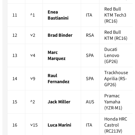
Red Bull
Enea
11
^1
ITA
KTM Tech3
Bastianini
(RC16)
Red Bull
12
˅2
Brad Binder
RSA
KTM (RC16)
Ducati
Marc
13
˅4
SPA
Lenovo
Marquez
(GP26)
Trackhouse
Raul
14
˅9
SPA
Aprilia (RS-
Fernandez
GP26)
Pramac
15
^2
Jack Miller
AUS
Yamaha
(YZR-M1)
Honda HRC
16
˅15
Luca Marini
ITA
Castrol
(RC213V)