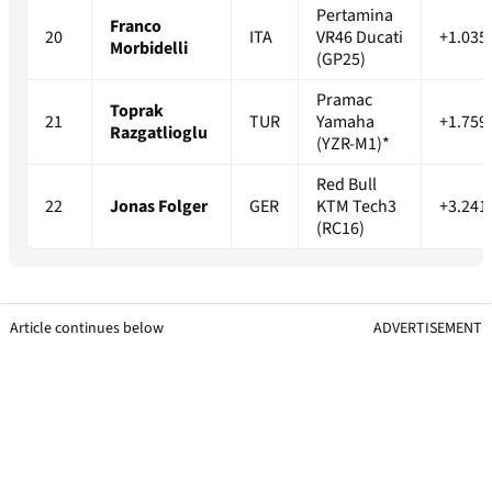
Pertamina
Franco
20
ITA
VR46 Ducati
+1.035
Morbidelli
(GP25)
Pramac
Toprak
21
TUR
Yamaha
+1.759
Razgatlioglu
(YZR-M1)*
Red Bull
22
Jonas Folger
GER
KTM Tech3
+3.241
(RC16)
Article continues below
ADVERTISEMENT