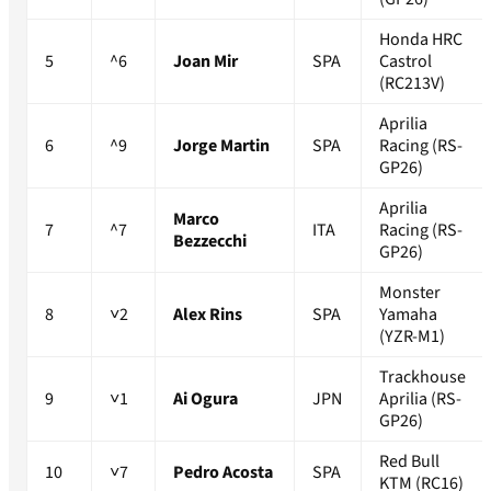
Honda HRC
5
^6
Joan Mir
SPA
Castrol
(RC213V)
Aprilia
6
^9
Jorge Martin
SPA
Racing (RS-
GP26)
Aprilia
Marco
7
^7
ITA
Racing (RS-
Bezzecchi
GP26)
Monster
8
˅2
Alex Rins
SPA
Yamaha
(YZR-M1)
Trackhouse
9
˅1
Ai Ogura
JPN
Aprilia (RS-
GP26)
Red Bull
10
˅7
Pedro Acosta
SPA
KTM (RC16)