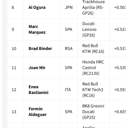
Trackhouse
8
Ai Ogura
JPN
Aprilia (RS-
+0.503
GP26)
Ducati
Marc
9
SPA
Lenovo
+0.531
Marquez
(GP26)
Red Bull
10
Brad Binder
RSA
+0.537
KTM (RC16)
Honda HRC
11
Joan Mir
SPA
Castrol
+0.539
(RC213V)
Red Bull
Enea
12
ITA
KTM Tech3
+0.591
Bastianini
(RC16)
BK8 Gresini
Fermin
13
SPA
Ducati
+0.655
Aldeguer
(GP25)