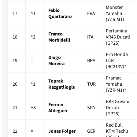
Monster
Fabio
17
^1
FRA
Yamaha
Quartararo
(YZR-M1)
Pertamina
Franco
18
^2
ITA
VR46 Ducati
Morbidelli
(GP25)
Pro Honda
Diogo
19
=
BRA
LCR
Moreira
(RC213V)*
Pramac
Toprak
20
^1
TUR
Yamaha
Razgatlioglu
(YZR-M1)*
BK8 Gresini
Fermin
21
˅8
SPA
Ducati
Aldeguer
(GP25)
Red Bull
22
=
Jonas Folger
GER
KTM Tech3