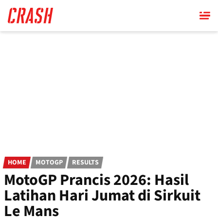
Skip
to
main
content
HOME
MOTOGP
RESULTS
MotoGP Prancis 2026: Hasil
Latihan Hari Jumat di Sirkuit
Le Mans