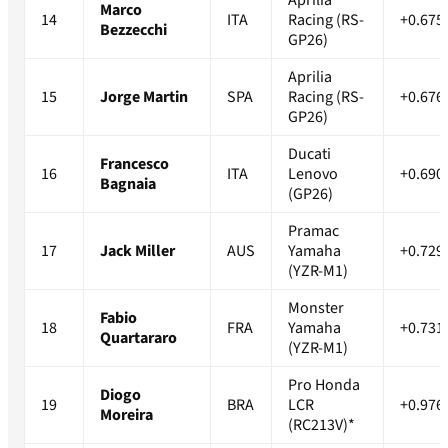
Aprilia
Marco
14
ITA
Racing (RS-
+0.675
Bezzecchi
GP26)
Aprilia
15
Jorge Martin
SPA
Racing (RS-
+0.676
GP26)
Ducati
Francesco
16
ITA
Lenovo
+0.690
Bagnaia
(GP26)
Pramac
17
Jack Miller
AUS
Yamaha
+0.729
(YZR-M1)
Monster
Fabio
18
FRA
Yamaha
+0.731
Quartararo
(YZR-M1)
Pro Honda
Diogo
19
BRA
LCR
+0.976
Moreira
(RC213V)*