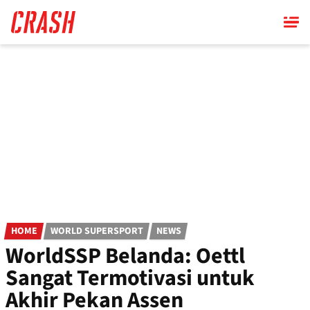
Skip
to
main
content
HOME
WORLD SUPERSPORT
NEWS
WorldSSP Belanda: Oettl
Sangat Termotivasi untuk
Akhir Pekan Assen