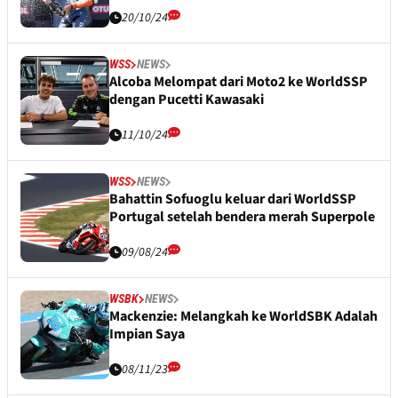
20/10/24
WSS
NEWS
Alcoba Melompat dari Moto2 ke WorldSSP
dengan Pucetti Kawasaki
11/10/24
WSS
NEWS
Bahattin Sofuoglu keluar dari WorldSSP
Portugal setelah bendera merah Superpole
09/08/24
WSBK
NEWS
Mackenzie: Melangkah ke WorldSBK Adalah
Impian Saya
08/11/23