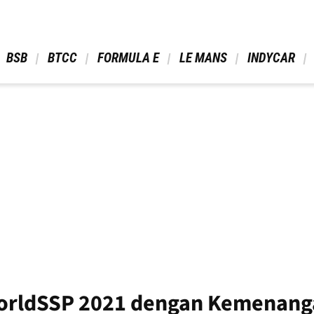
 BSB 
 BTCC 
 FORMULA E 
 LE MANS 
 INDYCAR 
WorldSSP 2021 dengan Kemenang