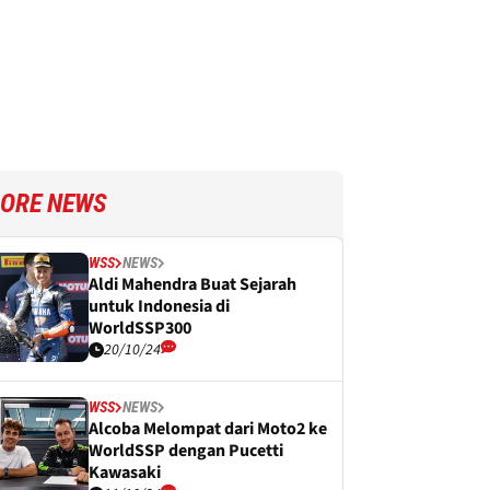
ORE NEWS
WSS
NEWS
Aldi Mahendra Buat Sejarah
untuk Indonesia di
WorldSSP300
20/10/24
WSS
NEWS
Alcoba Melompat dari Moto2 ke
WorldSSP dengan Pucetti
Kawasaki