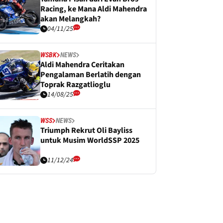
Racing, ke Mana Aldi Mahendra
akan Melangkah?
04/11/25
WSBK
NEWS
Aldi Mahendra Ceritakan
Pengalaman Berlatih dengan
Toprak Razgatlioglu
14/08/25
WSS
NEWS
Triumph Rekrut Oli Bayliss
untuk Musim WorldSSP 2025
11/12/24