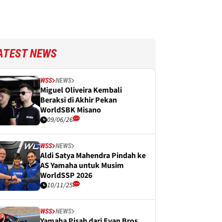
ATEST NEWS
WSS
NEWS
Miguel Oliveira Kembali
Beraksi di Akhir Pekan
WorldSBK Misano
09/06/26
WSS
NEWS
Aldi Satya Mahendra Pindah ke
AS Yamaha untuk Musim
WorldSSP 2026
10/11/25
WSS
NEWS
Yamaha Pisah dari Evan Bros