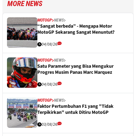
MORE NEWS
MOTOGP
NEWS
“Sangat berbeda” - Mengapa Motor
MotoGP Sekarang Sangat Menuntut?
04/08/26
MOTOGP
NEWS
Satu Parameter yang Bisa Mengukur
Progres Musim Panas Marc Marquez
04/08/26
MOTOGP
NEWS
Faktor Pertumbuhan F1 yang "Tidak
Terpikirkan" untuk Ditiru MotoGP
03/08/26