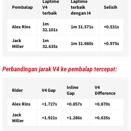
Laptime
Laptime
Pembalap
V4
terbaik
Selisih
terbaik
dengan I4
1m
Alex Rins
1m 31.571s
+0.531s
32.101s
Jack
1m
1m 31.660s
+0.975s
Miller
32.635s
Perbandingan jarak V4 ke pembalap tercepat:
Inline
V4
Rider
V4 Gap
Gap
Difference
Alex Rins
+1.727s
+0.857s
+0.870s
Jack
+1.921s
+1.286s
+0.635s
Miller