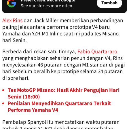
Prefer Crash.Net on Google
Tambah
See our stories more often
Alex Rins
dan Jack Miller memberikan perbandingan
paling jelas antara performa prototipe V4 baru
Yamaha dan YZR-M1 Inline saat ini pada tes Misano
hari Senin.
Berbeda dari rekan satu timnya,
Fabio Quartararo
,
yang menghabiskan seharian penuh dengan V4, Rins
menyelesaikan 46 putaran dengan M1 standar di pagi
hari sebelum beralih ke prototipe selama 34 putaran
di sore hari.
Tes MotoGP Misano: Hasil Akhir Pengujian Hari
Senin (18:00)
Penilaian Menyedihkan Quartararo Terkait
Performa Yamaha V4
Pembalap Spanyol itu mencatatkan waktu putaran
terbaik 1 menit 31,571 detik dengan motor balap