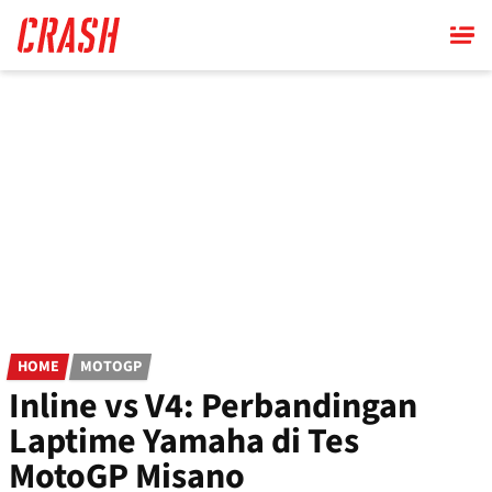
Skip
to
main
content
HOME
MOTOGP
Inline vs V4: Perbandingan
Laptime Yamaha di Tes
MotoGP Misano