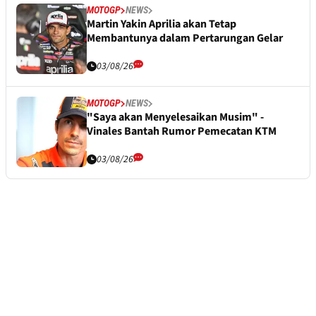
MOTOGP
NEWS
Martin Yakin Aprilia akan Tetap
Membantunya dalam Pertarungan Gelar
03/08/26
MOTOGP
NEWS
"Saya akan Menyelesaikan Musim" -
Vinales Bantah Rumor Pemecatan KTM
03/08/26