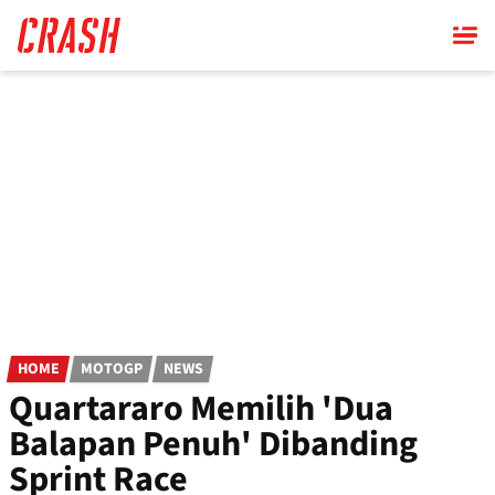
Skip
to
main
content
HOME
MOTOGP
NEWS
Quartararo Memilih 'Dua
Balapan Penuh' Dibanding
Sprint Race