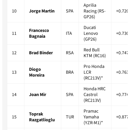
Aprilia
10
Jorge Martin
SPA
Racing (RS-
+0.720
GP26)
Ducati
Francesco
11
ITA
Lenovo
+0.730
Bagnaia
(GP26)
Red Bull
12
Brad Binder
RSA
+0.747
KTM (RC16)
Pro Honda
Diogo
13
BRA
LCR
+0.763
Moreira
(RC213V)*
Honda HRC
14
Joan Mir
SPA
Castrol
+0.774
(RC213V)
Pramac
Toprak
15
TUR
Yamaha
+0.877
Razgatlioglu
(YZR-M1)*