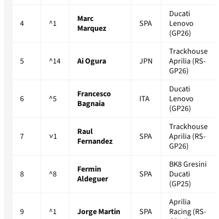
Ducati
Marc
4
^1
SPA
Lenovo
Marquez
(GP26)
Trackhouse
5
^14
Ai Ogura
JPN
Aprilia (RS-
GP26)
Ducati
Francesco
6
^5
ITA
Lenovo
Bagnaia
(GP26)
Trackhouse
Raul
7
˅1
SPA
Aprilia (RS-
Fernandez
GP26)
BK8 Gresini
Fermin
8
^8
SPA
Ducati
Aldeguer
(GP25)
Aprilia
9
^1
Jorge Martin
SPA
Racing (RS-