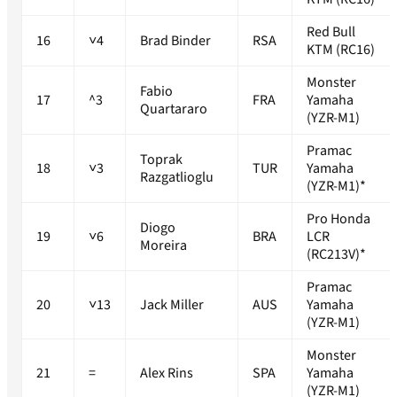
Red Bull
16
˅4
Brad Binder
RSA
KTM (RC16)
Monster
Fabio
17
^3
FRA
Yamaha
Quartararo
(YZR-M1)
Pramac
Toprak
18
˅3
TUR
Yamaha
Razgatlioglu
(YZR-M1)*
Pro Honda
Diogo
19
˅6
BRA
LCR
Moreira
(RC213V)*
Pramac
20
˅13
Jack Miller
AUS
Yamaha
(YZR-M1)
Monster
21
=
Alex Rins
SPA
Yamaha
(YZR-M1)