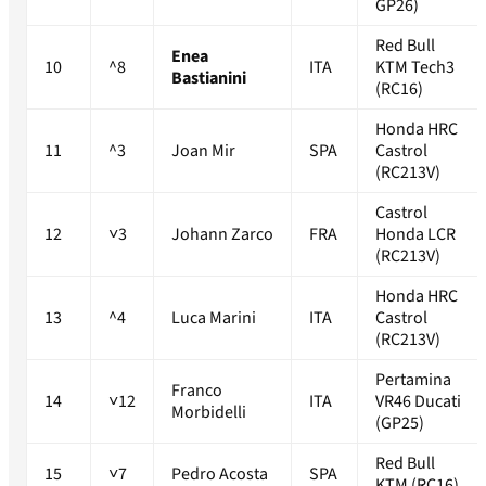
GP26)
Red Bull
Enea
10
^8
ITA
KTM Tech3
Bastianini
(RC16)
Honda HRC
11
^3
Joan Mir
SPA
Castrol
(RC213V)
Castrol
12
˅3
Johann Zarco
FRA
Honda LCR
(RC213V)
Honda HRC
13
^4
Luca Marini
ITA
Castrol
(RC213V)
Pertamina
Franco
14
˅12
ITA
VR46 Ducati
Morbidelli
(GP25)
Red Bull
15
˅7
Pedro Acosta
SPA
KTM (RC16)