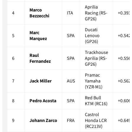
Aprilia
Marco
4
ITA
Racing (RS-
+0.393
Bezzecchi
GP26)
Ducati
Marc
5
SPA
Lenovo
+0.542
Marquez
(GP26)
Trackhouse
Raul
6
SPA
Aprilia (RS-
+0.556
Fernandez
GP26)
Pramac
7
Jack Miller
AUS
Yamaha
+0.562
(YZR-M1)
Red Bull
8
Pedro Acosta
SPA
+0.606
KTM (RC16)
Castrol
9
Johann Zarco
FRA
Honda LCR
+0.649
(RC213V)