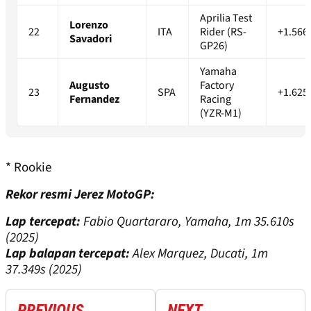
Aprilia Test
Lorenzo
22
ITA
Rider (RS-
+1.566
Savadori
GP26)
Yamaha
Augusto
Factory
23
SPA
+1.625
Fernandez
Racing
(YZR-M1)
* Rookie
Rekor resmi Jerez MotoGP:
Lap tercepat:
Fabio Quartararo, Yamaha, 1m 35.610s
(2025)
Lap balapan tercepat:
Alex Marquez, Ducati, 1m
37.349s (2025)
PREVIOUS
NEXT