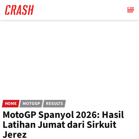
Skip
to
main
content
HOME
MOTOGP
RESULTS
MotoGP Spanyol 2026: Hasil
Latihan Jumat dari Sirkuit
Jerez