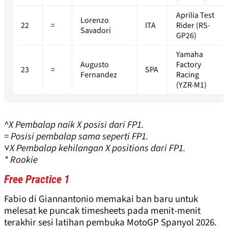
Aprilia Test
Lorenzo
22
=
ITA
Rider (RS-
Savadori
GP26)
Yamaha
Augusto
Factory
23
=
SPA
Fernandez
Racing
(YZR-M1)
^X Pembalap naik X posisi dari FP1.
= Posisi pembalap sama seperti FP1.
˅X Pembalap kehilangan X positions dari FP1.
* Rookie
Free Practice 1
Fabio di Giannantonio memakai ban baru untuk
melesat ke puncak timesheets pada menit-menit
terakhir sesi latihan pembuka MotoGP Spanyol 2026.