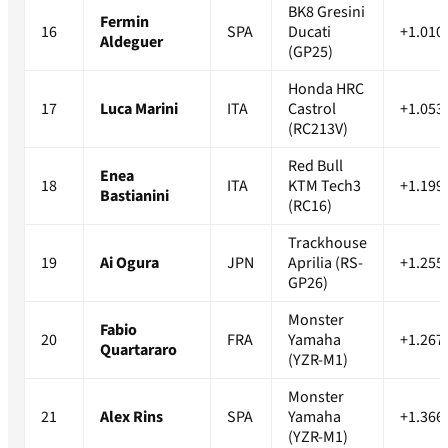
BK8 Gresini
Fermin
16
SPA
Ducati
+1.010
Aldeguer
(GP25)
Honda HRC
17
Luca Marini
ITA
Castrol
+1.053
(RC213V)
Red Bull
Enea
18
ITA
KTM Tech3
+1.199
Bastianini
(RC16)
Trackhouse
19
Ai Ogura
JPN
Aprilia (RS-
+1.255
GP26)
Monster
Fabio
20
FRA
Yamaha
+1.267
Quartararo
(YZR-M1)
Monster
21
Alex Rins
SPA
Yamaha
+1.366
(YZR-M1)