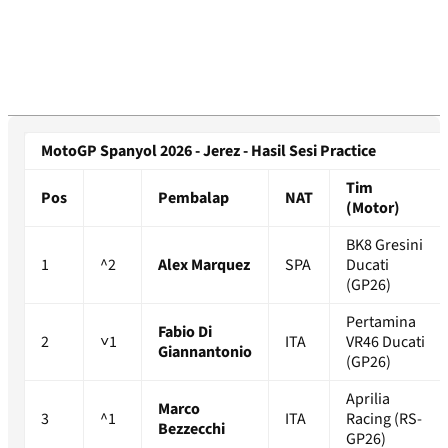
MotoGP Spanyol 2026 - Jerez - Hasil Sesi Practice
Tim
Pos
Pembalap
NAT
(Motor)
BK8 Gresini
1
^2
Alex Marquez
SPA
Ducati
(GP26)
Pertamina
Fabio Di
2
˅1
ITA
VR46 Ducati
Giannantonio
(GP26)
Aprilia
Marco
3
^1
ITA
Racing (RS-
Bezzecchi
GP26)