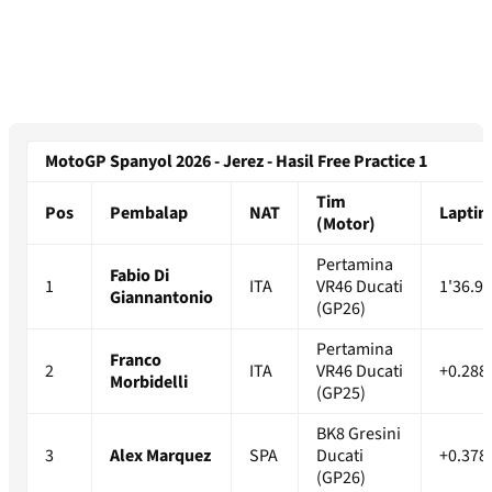
MotoGP Spanyol 2026 - Jerez - Hasil Free Practice 1
Tim
Pos
Pembalap
NAT
Lapti
(Motor)
Pertamina
Fabio Di
1
ITA
VR46 Ducati
1'36.9
Giannantonio
(GP26)
Pertamina
Franco
2
ITA
VR46 Ducati
+0.288
Morbidelli
(GP25)
BK8 Gresini
3
Alex Marquez
SPA
Ducati
+0.378
(GP26)