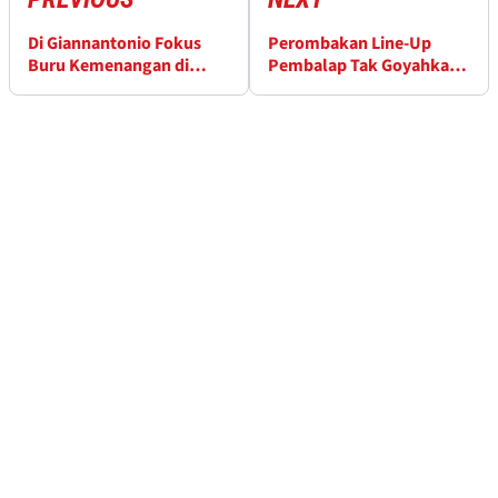
Di Giannantonio Fokus
Perombakan Line-Up
Buru Kemenangan di
Pembalap Tak Goyahkan
Tengah Spekulasi Masa
Motivasi, Tegas Yamaha
Depan