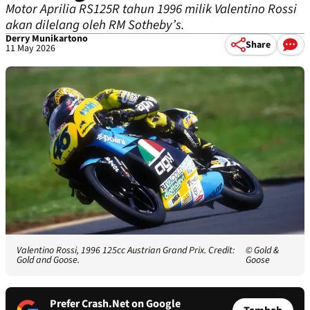
Motor Aprilia RS125R tahun 1996 milik Valentino Rossi
akan dilelang oleh RM Sotheby’s.
Derry Munikartono
Share
11 May 2026
Valentino Rossi, 1996 125cc Austrian Grand Prix. Credit:
© Gold &
Gold and Goose.
Goose
Prefer Crash.Net on Google