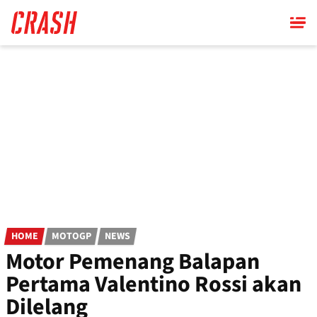
Skip
to
main
content
HOME
MOTOGP
NEWS
Motor Pemenang Balapan
Pertama Valentino Rossi akan
Dilelang