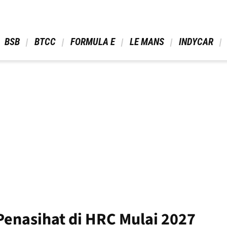
 BSB 
 BTCC 
 FORMULA E 
 LE MANS 
 INDYCAR 
 Penasihat di HRC Mulai 2027