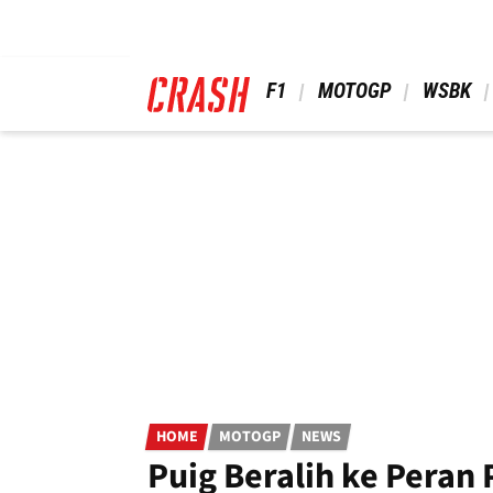
Skip
to
main
content
 F1 
 MOTOGP 
 WSBK 
HOME
MOTOGP
NEWS
Puig Beralih ke Peran