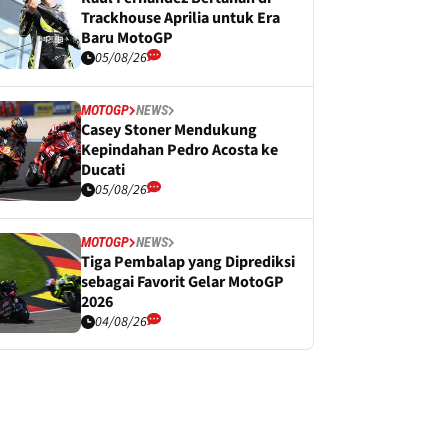
Trackhouse Aprilia untuk Era
Baru MotoGP
05/08/26
MOTOGP
NEWS
Casey Stoner Mendukung
Kepindahan Pedro Acosta ke
Ducati
05/08/26
MOTOGP
NEWS
Tiga Pembalap yang Diprediksi
sebagai Favorit Gelar MotoGP
2026
04/08/26