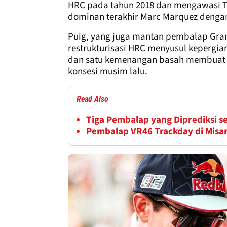
HRC pada tahun 2018 dan mengawasi T
dominan terakhir Marc Marquez denga
Puig, yang juga mantan pembalap Gra
restrukturisasi HRC menyusul kepergia
dan satu kemenangan basah membuat pa
konsesi musim lalu.
Read Also
Tiga Pembalap yang Diprediksi s
Pembalap VR46 Trackday di Misa