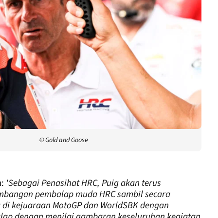
© Gold and Goose
n:
'Sebagai Penasihat HRC, Puig akan terus
bangan pembalap muda HRC sambil secara
di kejuaraan MotoGP dan WorldSBK dengan
ap dengan menilai gambaran keseluruhan kegiatan