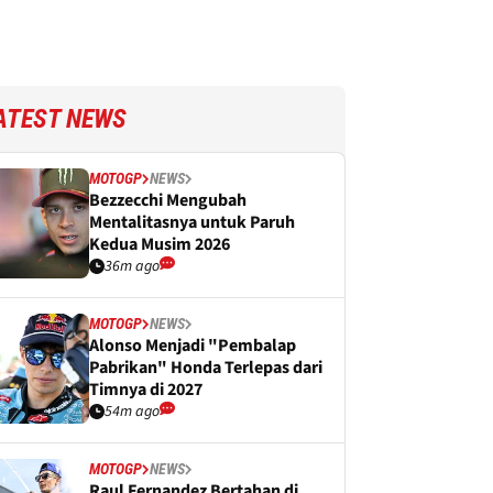
ATEST NEWS
MOTOGP
NEWS
Bezzecchi Mengubah
Mentalitasnya untuk Paruh
Kedua Musim 2026
36m ago
MOTOGP
NEWS
Alonso Menjadi "Pembalap
Pabrikan" Honda Terlepas dari
Timnya di 2027
54m ago
MOTOGP
NEWS
Raul Fernandez Bertahan di