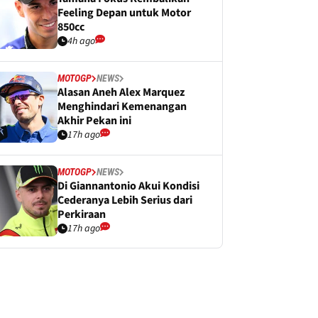
Feeling Depan untuk Motor
850cc
4h ago
MOTOGP
NEWS
Alasan Aneh Alex Marquez
Menghindari Kemenangan
Akhir Pekan ini
17h ago
MOTOGP
NEWS
Di Giannantonio Akui Kondisi
Cederanya Lebih Serius dari
Perkiraan
17h ago