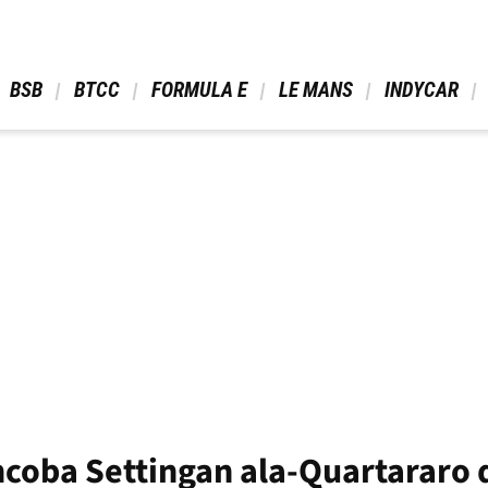
 BSB 
 BTCC 
 FORMULA E 
 LE MANS 
 INDYCAR 
ncoba Settingan ala-Quartararo 