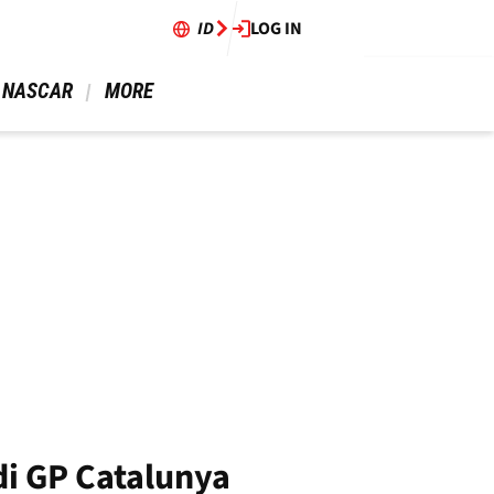
ID
LOG IN
 NASCAR 
 MORE 
di GP Catalunya