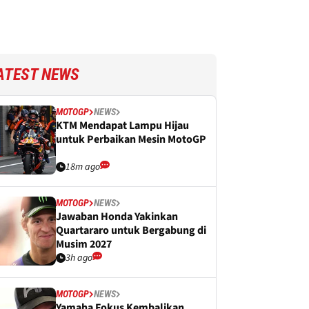
ATEST NEWS
MOTOGP
NEWS
KTM Mendapat Lampu Hijau
untuk Perbaikan Mesin MotoGP
18m ago
MOTOGP
NEWS
Jawaban Honda Yakinkan
Quartararo untuk Bergabung di
Musim 2027
3h ago
MOTOGP
NEWS
Yamaha Fokus Kembalikan