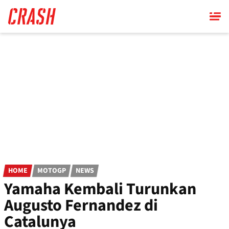
Skip
to
main
content
HOME
MOTOGP
NEWS
Yamaha Kembali Turunkan
Augusto Fernandez di
Catalunya