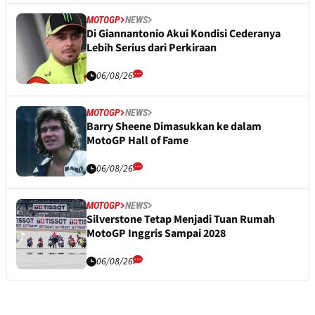
MOTOGP
NEWS
Di Giannantonio Akui Kondisi Cederanya
Lebih Serius dari Perkiraan
06/08/26
MOTOGP
NEWS
Barry Sheene Dimasukkan ke dalam
MotoGP Hall of Fame
06/08/26
MOTOGP
NEWS
Silverstone Tetap Menjadi Tuan Rumah
MotoGP Inggris Sampai 2028
06/08/26