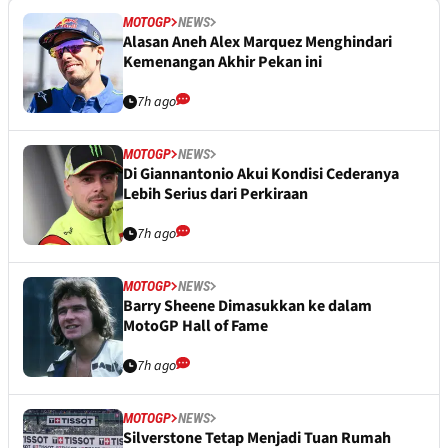
MOTOGP
NEWS
Alasan Aneh Alex Marquez Menghindari
Kemenangan Akhir Pekan ini
7h ago
MOTOGP
NEWS
Di Giannantonio Akui Kondisi Cederanya
Lebih Serius dari Perkiraan
7h ago
MOTOGP
NEWS
Barry Sheene Dimasukkan ke dalam
MotoGP Hall of Fame
7h ago
MOTOGP
NEWS
Silverstone Tetap Menjadi Tuan Rumah