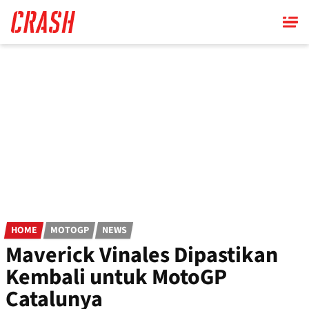
Skip
to
main
content
HOME
MOTOGP
NEWS
Maverick Vinales Dipastikan
Kembali untuk MotoGP
Catalunya