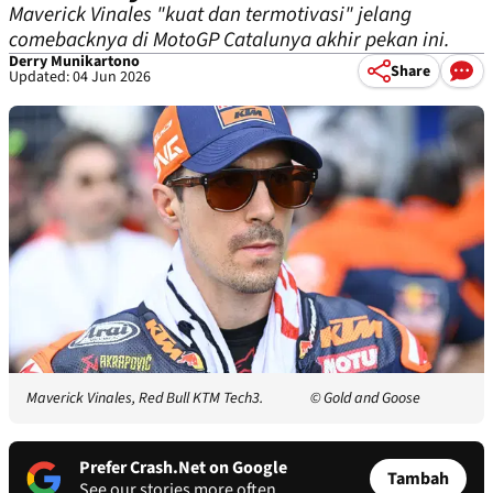
Maverick Vinales "kuat dan termotivasi" jelang
comebacknya di MotoGP Catalunya akhir pekan ini.
Derry Munikartono
Share
Updated: 04 Jun 2026
Maverick Vinales, Red Bull KTM Tech3.
© Gold and Goose
Prefer Crash.Net on Google
Tambah
See our stories more often