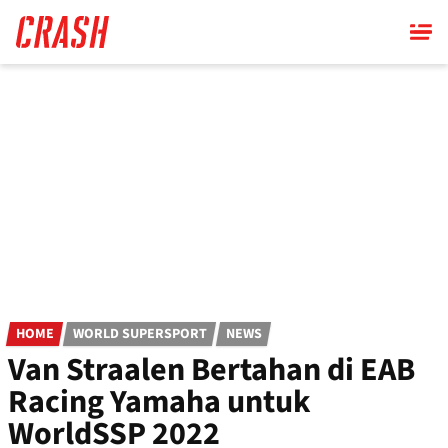
Skip
to
main
content
HOME
WORLD SUPERSPORT
NEWS
Van Straalen Bertahan di EAB
Racing Yamaha untuk
WorldSSP 2022