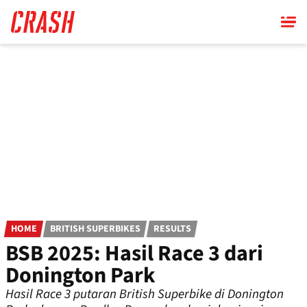
Skip
to
main
content
HOME
BRITISH SUPERBIKES
RESULTS
BSB 2025: Hasil Race 3 dari
Donington Park
Hasil Race 3 putaran British Superbike di Donington