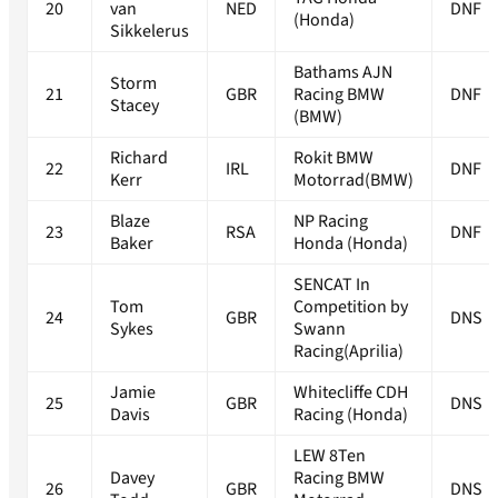
20
van
NED
DNF
(Honda)
Sikkelerus
Bathams AJN
Storm
21
GBR
Racing BMW
DNF
Stacey
(BMW)
Richard
Rokit BMW
22
IRL
DNF
Kerr
Motorrad(BMW)
Blaze
NP Racing
23
RSA
DNF
Baker
Honda (Honda)
SENCAT In
Tom
Competition by
24
GBR
DNS
Sykes
Swann
Racing(Aprilia)
Jamie
Whitecliffe CDH
25
GBR
DNS
Davis
Racing (Honda)
LEW 8Ten
Davey
Racing BMW
26
GBR
DNS