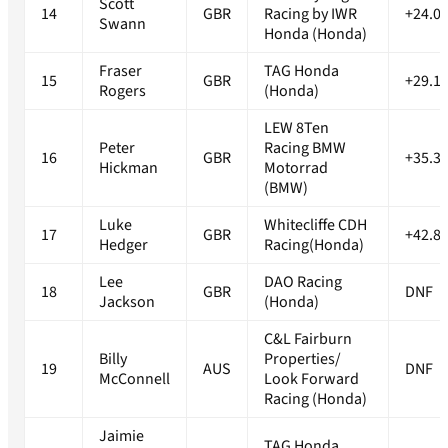
Scott
14
GBR
Racing by IWR
+24.0
Swann
Honda (Honda)
Fraser
TAG Honda
15
GBR
+29.1
Rogers
(Honda)
LEW 8Ten
Peter
Racing BMW
16
GBR
+35.3
Hickman
Motorrad
(BMW)
Luke
Whitecliffe CDH
17
GBR
+42.8
Hedger
Racing(Honda)
Lee
DAO Racing
18
GBR
DNF
Jackson
(Honda)
C&L Fairburn
Billy
Properties/
19
AUS
DNF
McConnell
Look Forward
Racing (Honda)
Jaimie
TAG Honda