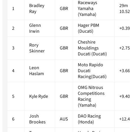
Raceways
Bradley
29m
1
GBR
Yamaha
Ray
10.52
(Yamaha)
Glenn
Hager PBM
2
GBR
+0.39
Irwin
(Ducati)
Cheshire
Rory
3
GBR
Mouldings
+2.75
Skinner
Ducati (Ducati)
Moto Rapido
Leon
4
GBR
Ducati
+3.66
Haslam
Racing(Ducati)
OMG Nitrous
Competitions
5
Kyle Ryde
GBR
+9.40
Racing
(Yamaha)
Josh
DAO Racing
6
AUS
+12.4
Brookes
(Honda)