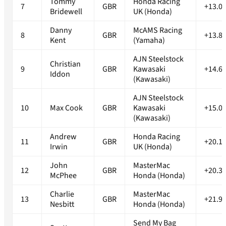
Tommy
Honda Racing
7
GBR
+13.0
Bridewell
UK (Honda)
Danny
McAMS Racing
8
GBR
+13.8
Kent
(Yamaha)
AJN Steelstock
Christian
9
GBR
Kawasaki
+14.6
Iddon
(Kawasaki)
AJN Steelstock
10
Max Cook
GBR
Kawasaki
+15.0
(Kawasaki)
Andrew
Honda Racing
11
GBR
+20.1
Irwin
UK (Honda)
John
MasterMac
12
GBR
+20.3
McPhee
Honda (Honda)
Charlie
MasterMac
13
GBR
+21.9
Nesbitt
Honda (Honda)
Send My Bag