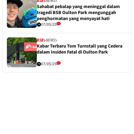
BSB
NEWS
Sahabat pebalap yang meninggal dalam
tragedi BSB Oulton Park mengunggah
penghormatan yang menyayat hati
07/05/25
BSB
NEWS
Kabar Terbaru Tom Turnstall yang Cedera
dalam Insiden Fatal di Oulton Park
07/05/25