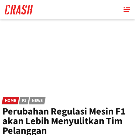
Skip
to
main
content
HOME
F1
NEWS
Perubahan Regulasi Mesin F1
akan Lebih Menyulitkan Tim
Pelanggan