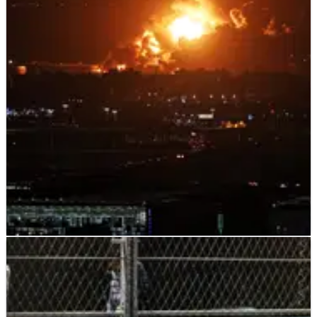
Hamilton Masuk Pit Saat VSC
Lewis Hamilton bisa saja mencetak lebih banyak poin dari
Grand Prix Arab saudi jika tidak melewatkan kesempatan
pit saat periode kedua Virtual Safety Car, dan kami coba
mengulas pembicaraan dengan radio tim.
F1
FEATURE
30/03/22
Bagaimana Masa depan F1 GP Arab Saudi
setelah 2022?
Terlepas dari sebuah balapan yang&nbsp;brilian,
pertanyaan muncul atas masa depan F1 GP Arab Saudi