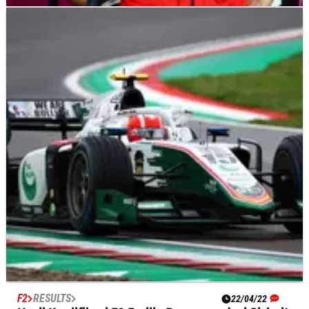
F1
NEWS
19/03/23
Leclerc Anggap Red Bull "Berada di Planet
Lain"
Charles Leclerc&nbsp;mengakui Red Bull "berada di planet
lain" setelah dia dikalahkan ke posisi terdepan oleh Sergio
Perez untuk Grand Prix F1 Arab Saudi.
F2
RESULTS
22/04/22