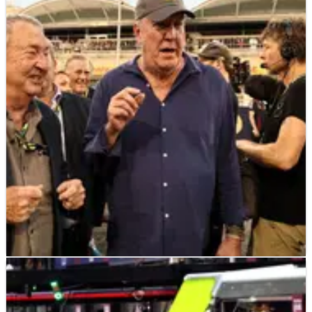
F1
NEWS
28/03/23
Clarkson Kritik Red Bull dan Mercedes atas
Manajemen Balapnya