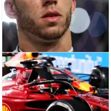
F1
NEWS
28/03/22
Gasly Berjuang Melawan Masalah Usus pada 15
Lap Terakhir
Pierre Gasly merasa&nbsp;seperti "sekarat di dalam mobil"
setelah masalah usus membuatnya menderita selama 15
lap terakhir Grand Prix Abu Dhabi.