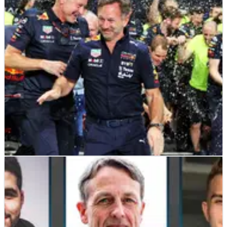
F1
NEWS
29/03/22
Horner Lega dengan Kebangkitan Red Bull di
F1 GP Arab Saudi
Christian Horner mengaku lega melihat kedua Red Bull
menyelesaikan F1 GP Arab Saudi setelah membuka musim
2022 dengan DNF Ganda&nbsp;di Bahrain.