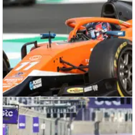
F2
RACE REPORT
27/03/22
Drugovich Mendominasi Feature Race F2 Arab
Saudi untuk Pimpin Klasemen
Felipe Drugovich memimpin klasemen Formula 2 setelah
kemenangan dominan Feature Race F2 Arab Saudi di Sirkuit