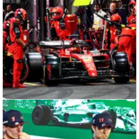
Presenter TV Jeremy Clarkson telah memilih Red Bull dan
Mercedes karena membuat F1 Grand Prix Arab Saudi
"membosankan" dengan manajemen balap mereka.
F1
NEWS
20/03/23
Ferrari Telah Meluruskan "Miskomunikasi"
dengan Leclerc
Team Principal Ferrari Frederic Vasseur telah meluruskan
soal "miskomunikasi" dengan Charles Leclerc setelah dia