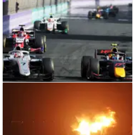
Corniche Jeddah.
F2
RESULTS
27/03/22
Hasil Lengkap Feature Race F2 Arab Saudi dari
Corniche Jeddah
Hasil lengkap Feature Race F2 Arab Saudi, putaran kedua
kejuaraan FIA Formula 2 2022 di Sirkuit Corniche Jeddah,
Bahrain.