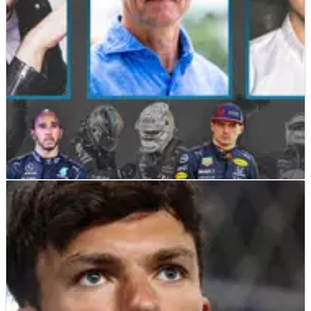
F1
NEWS
29/03/22
Podcast F1 Crash.net: Apakah Sainz Pembalap
No.2 Ferrari?
Episode 3 podcast F1 baru Crash.net , yang menampilkan
Ben Edwards, berfokus pada Grand Prix Arab Saudi yang
epik, apakah Carlos Sainz berisiko menjadi pembalap
nomor dua Ferrari dan apakah olahraga itu bahkan harus
kembali ke Jeddah tahun depan.