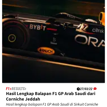
Corniche Jeddah
Redaksi&nbsp;Crash.net menilai bagaimana performa
masing-masing pembalap setelah F1 Grand Prix Arab Saudi
yang mendebarkan.
F1
RESULTS
27/03/22
Hasil Lengkap Balapan F1 GP Arab Saudi dari
Corniche Jeddah
Hasil lengkap balapan F1 GP Arab Saudi di Sirkuit Corniche