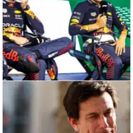
dikalahkan Lewis Hamilton di Jeddah.
F1
NEWS
20/03/23
Perez Geram dengan 'Perebutan' Fastest Lap
Verstappen
Sergio Perez mendesak Red Bull untuk "meninjau"
bagaimana mereka menangani pertarungan untuk fastest
lap dengan Max Verstappen di Arab Saudi.