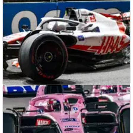
setelah kekacauan akhir pekan lalu.
F1
NEWS
30/03/22
Kecelakaan Schumacher di Arab Saudi
Membebani Haas 1 Juta Dollar
Kecelakaan besar Mick Schumacher pada kualifikasi Grand
Prix Arab Saudi dapat membebani anggaran tim Formula 1
Haas hingga satu juta Dollar Amerika.