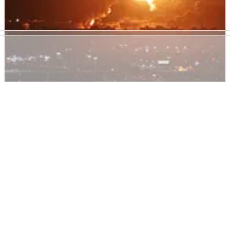
F1
NEWS
27/03/22
Pembalap Mendesak Pembicaraan Masa Depan
F1 GP Arab Saudi
Para pembalap telah menyerukan pembicaraan masa
depan F1 GP Arab Saudi setelah serangan rudal di fasilitas
Aramco, tak jauh dari Sirkuit Jeddah.