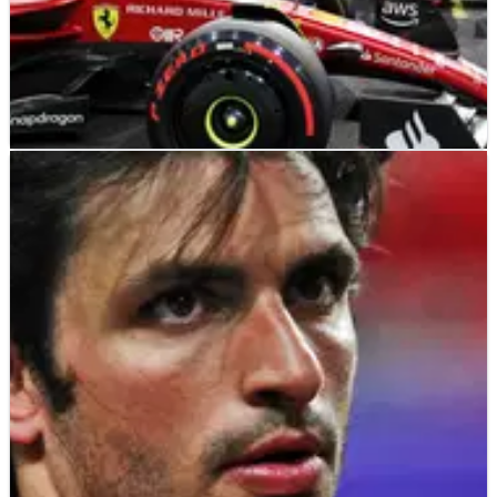
F1
RESULTS
27/03/22
Starting Grid Lengkap untuk F1 GP Arab Saudi
di Sirkuit Jeddah
Starting Grid lengkap untuk F1 GP Arab Saudi di Corniche
Jeddah, putaran pembuka kejuaraan dunia Formula 1
musim 2022.