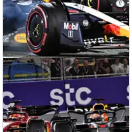
F1
FEATURE
05/04/22
Bisakah Leclerc vs Verstappen Melampaui
Rivalitas Musim F1 2021?
Setelah dua balapan yang menakjubkan untuk musim 2022,
apakah rivalitas Charles Leclerc dan Max Verstappen
berpotensi melampaui pertarungan gelar titanic F1 2021?